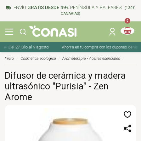
ENVÍO
GRATIS DESDE 49€
PENÍNSULA Y BALEARES
(130€
CANARIAS)
0
¡Del 27 julio al 9 agosto!
Ahorra en tu compra con los cupones de verano ☀️
Inicio
Cosmética ecológica
Aromaterapia - Aceites esenciales
Difusor de cerámica y madera
ultrasónico "Purisia" - Zen
Arome