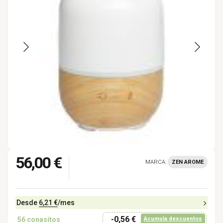
56,00 €
MARCA:
ZEN AROME
Desde
6,21 €
/mes
-0,56 €
56
conasitos
Acumula descuentos