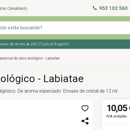
953 102 560
30€ CANARIAS)
 de verano ☀️ ¡Del 27 julio al 9 agosto!
 esencial de clavo ecológico - Labiatae
ológico - Labiatae
algésico. De aroma especiado. Envase de cristal de 12 ml.
10,05 
IVA incluído