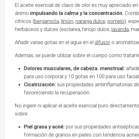
El aceite esencial de clavo de olor es muy apreciado e
ánimo
impulsando la calma y la concentración.
Combin
cítricos (
bergamota
,
limón
,
naranja dulce
,
pomelo
), es
herbáceos y dulces (esclarea, hinojo dulce,
lavanda
, ma
Añadir varias gotas en el agua en el
difusor
o aromatiza
Además, se puede utilizar sobre el cuerpo como tratam
Dolores musculares, de cabeza. menstrual:
añadi
para uso corporal y 10 gotas en 100 para uso facial
Cicatrización:
sus propiedades antiinflamatorias di
favoreciendo la recuperación.
No ingerir ni aplicar el aceite esencial puro directament
sobre:
Piel grasa y acné:
por sus propiedades antisépticas e
formación de granos en pieles con tendencia acne