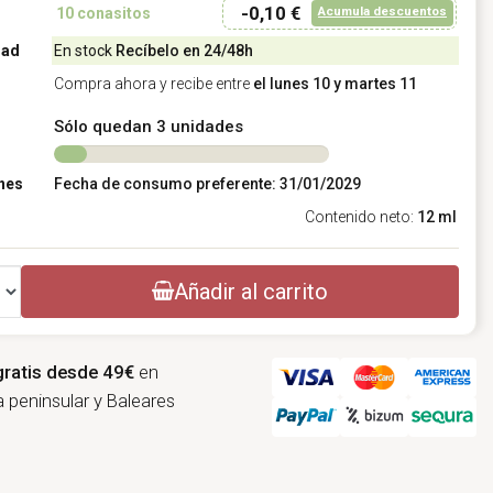
-0,10 €
Acumula descuentos
10
conasitos
dad
En stock
Recíbelo en 24/48h
Compra ahora y recibe entre
el lunes 10 y martes 11
Sólo quedan 3 unidades
nes
Fecha de consumo preferente: 31/01/2029
Contenido neto:
12 ml
Añadir al carrito
gratis desde 49€
en
 peninsular y Baleares