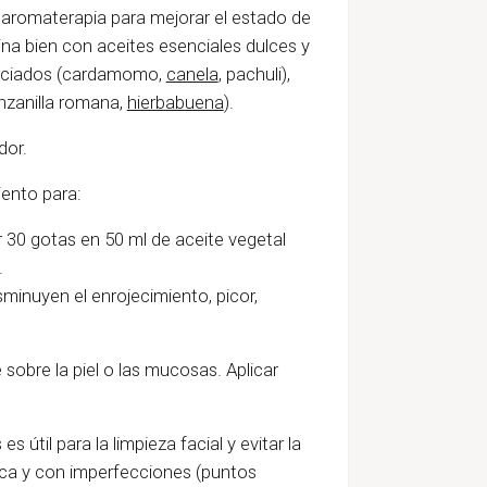
n aromaterapia para mejorar el estado de
a bien con aceites esenciales dulces y
peciados (cardamomo,
canela
, pachuli),
nzanilla romana,
hierbabuena
).
dor.
iento para:
r 30 gotas en 50 ml de aceite vegetal
.
sminuyen el enrojecimiento, picor,
e sobre la piel o las mucosas. Aplicar
s útil para la limpieza facial y evitar la
ica y con imperfecciones (puntos