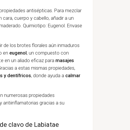
propiedades antisépticas. Para mezclar
n cara, cuerpo y cabello, añadir a un
amaderado. Quimiotipo: Eugenol. Envase
ir de los brotes florales aún inmaduros
co en
eugenol
, un compuesto con
te en un aliado eficaz para
masajes
 Gracias a estas mismas propiedades,
 y dentífricos
, donde ayuda a
calmar
con numerosas propiedades
 y antiinflamatorias gracias a su
 de clavo de Labiatae