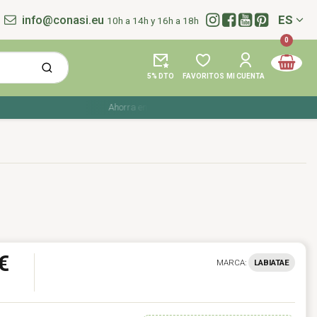
info@conasi.eu
ES
10h a 14h y 16h a 18h
Idioma:
0
5% DTO
FAVORITOS
MI CUENTA
Ahorra en tu compra con los cupones de verano ☀️ ¡Del 27 
€
MARCA:
LABIATAE