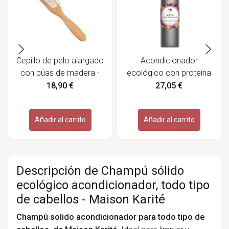
Cepillo de pelo alargado
Acondicionador
con púas de madera -
ecológico con proteína
Redecker
vegetal y
18,90 €
27,05 €
superalimentos, 250 ml
- Maison Karité
Añadir al carrito
Añadir al carrito
Descripción de Champú sólido
ecológico acondicionador, todo tipo
de cabellos - Maison Karité
Champú solido acondicionador para todo tipo de