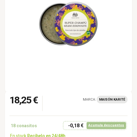
18,25 €
MARCA:
MAISÓN KARITÉ
-0,18 €
18
conasitos
Acumula descuentos
En stock
Recíbelo en 24/48h