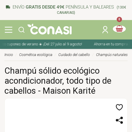
ENVÍO
GRATIS DESDE 49€
PENÍNSULA Y BALEARES
(130€
CANARIAS)
0
 cupones de verano ☀️ ¡Del 27 julio al 9 agosto!
Ahorra en tu compra con lo
Inicio
Cosmética ecológica
Cuidado del cabello
Champús naturales y c
Champú sólido ecológico
acondicionador, todo tipo de
cabellos - Maison Karité