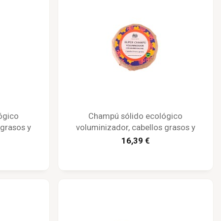
ógico
Champú sólido ecológico
 grasos y
voluminizador, cabellos grasos y
ité
finos, envoltura papel - Maison Karité
16,39 €