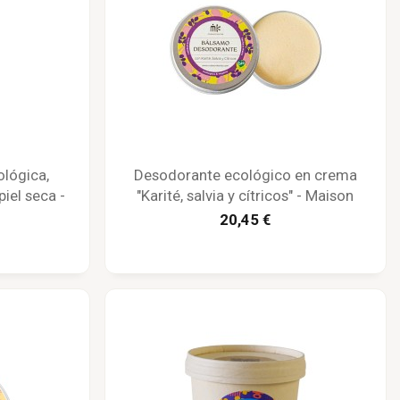
ológica,
Desodorante ecológico en crema
piel seca -
"Karité, salvia y cítricos" - Maison
Karité
20,45 €