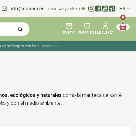
info@conasi.eu
ES
10h a 14h y 16h a 18h
Idioma:
0
5% DTO
FAVORITOS
MI CUENTA
tu compra con los cupones de verano ☀️ ¡Del 27 julio al 9 agosto!
nos, ecológicos y naturales
como la manteca de karité
ello y con el medio ambiente.