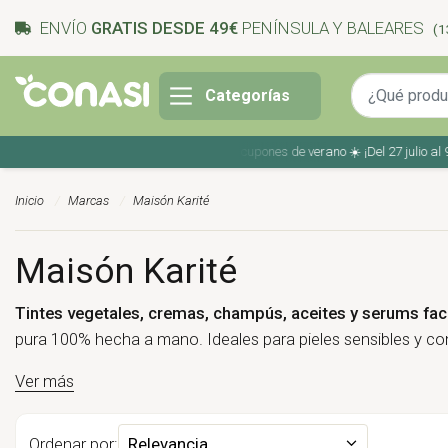
ENVÍO
GRATIS DESDE 49€
PENÍNSULA Y BALEARES
(1
Categorías
Ahorra en tu compra con los cupones de verano ☀️ ¡Del 27 julio al 9 ag
Inicio
Marcas
Maisón Karité
Maisón Karité
Tintes vegetales, cremas, champús, aceites y serums faci
pura 100% hecha a mano. Ideales para pieles sensibles y con
Ver más
Ordenar por:
Relevancia