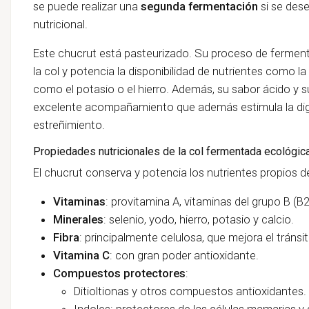
se puede realizar una
segunda fermentación
si se dese
nutricional.
Este chucrut está pasteurizado. Su proceso de fermenta
la col y potencia la disponibilidad de nutrientes como la 
como el potasio o el hierro. Además, su sabor ácido y s
excelente acompañamiento que además estimula la di
estreñimiento.
Propiedades nutricionales de la col fermentada ecológic
El chucrut conserva y potencia los nutrientes propios de
Vitaminas
: provitamina A, vitaminas del grupo B (B2, 
Minerales
: selenio, yodo, hierro, potasio y calcio.
Fibra
: principalmente celulosa, que mejora el tránsit
Vitamina C
: con gran poder antioxidante.
Compuestos protectores
:
Ditioltionas y otros compuestos antioxidantes.
Indoles
: protectores de las células mamarias y 