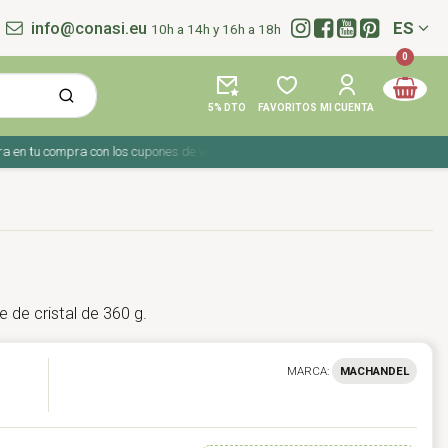
info@conasi.eu
ES
10h a 14h y 16h a 18h
Idioma:
0
5% DTO
FAVORITOS
MI CUENTA
n tu compra con los cupones de verano ☀️ ¡Del 27 julio al 9 agosto!
 de cristal de 360 g.
MARCA:
MACHANDEL