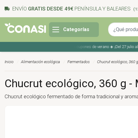
ENVÍO
GRATIS DESDE 49€
PENÍNSULA Y BALEARES
(1
Categorías
Ahorra en tu compra con los cupones de verano ☀️ ¡Del 27 julio al 9 
Inicio
Alimentación ecológica
Fermentados
Chucrut ecológico, 360 
Chucrut ecológico, 360 g 
Chucrut ecológico fermentado de forma tradicional y arom