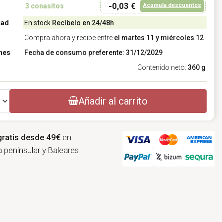
-0,03 €
Acumula descuentos
3
conasitos
dad
En stock
Recíbelo en 24/48h
Compra ahora y recibe entre
el martes 11 y miércoles 12
nes
Fecha de consumo preferente: 31/12/2029
Contenido neto:
360 g
Añadir al carrito
gratis desde 49€
en
 peninsular y Baleares