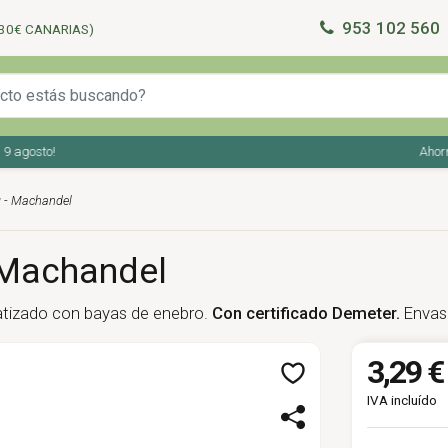
953 102 560
30€ CANARIAS)
agosto!
Ahorra e
g - Machandel
- Machandel
atizado con bayas de enebro.
Con certificado Demeter.
Envase
3,29 €
IVA incluído