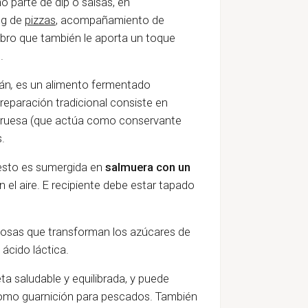
 parte de dip o salsas, en
ng de
pizzas
, acompañamiento de
bro que también le aporta un toque
.
án
,
es un alimento fermentado
preparación tradicional consiste en
al gruesa (que actúa como conservante
.
 esto es sumergida en
salmuera con un
n el aire. E recipiente debe estar tapado
ciosas que transforman los azúcares de
 ácido láctica.
ta saludable y equilibrada, y puede
como guarnición para pescados. También