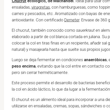
Chucrut
ecológico, de Machandel.
Ideal para usar como
ensaladas,
vinagretas
, con hamburguesas, como toppi
carnes y pescados, etc. Aromatizado con bayas de ene
antioxidante. Con certificado
Demeter
. Envase de 360 g
El chucrut, también conocido como
sauerkraut
en alem
elaborado a partir de col blanca cortada en juliana. Su 
colocar la col en tiras finas en un recipiente, añadir s
natural) y masajearla hasta que suelte sus propios jugos
Luego se deja fermentar en condiciones
anaeróbicas
,
peso encima
, evitando que la col entre en contacto co
pero sin cerrar herméticamente.
Este proceso permite el desarrollo de bacterias benefi
la col en ácido láctico, lo que da lugar a la fermentación
El chucrut es un alimento ideal para incorporar a una die
utilizarse en ensaladas, cremas, sopas, sándwiches o 