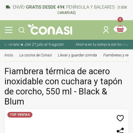
ENVÍO
GRATIS DESDE 49€
PENÍNSULA Y BALEARES
(130€
CANARIAS)
0
verano ☀️ ¡Del 27 julio al 9 agosto!
Ahorra en tu compra con los cupones de
Inicio
La cocina de Conasi
Llevar y guardar comida
Fiambreras y recip
Fiambrera térmica de acero
inoxidable con cuchara y tapón
de corcho, 550 ml - Black &
Blum
TOP VENTAS