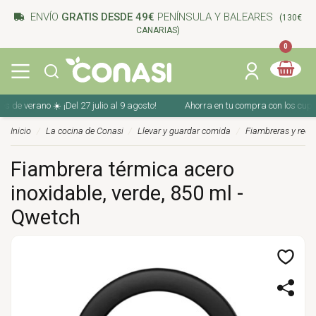
ENVÍO
GRATIS DESDE 49€
PENÍNSULA Y BALEARES
(130€
CANARIAS)
0
e verano ☀️ ¡Del 27 julio al 9 agosto!
Ahorra en tu compra con los cupones 
Inicio
La cocina de Conasi
Llevar y guardar comida
Fiambreras y recip
Fiambrera térmica acero
inoxidable, verde, 850 ml -
Qwetch