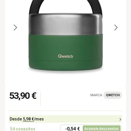
53,90 €
MARCA:
QWETCH
Desde
5,98 €
/mes
-0,54 €
54
conasitos
Acumula descuentos