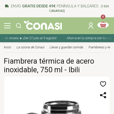
ENVÍO
GRATIS DESDE 49€
PENÍNSULA Y BALEARES
(130€
CANARIAS)
0
e verano ☀️ ¡Del 27 julio al 9 agosto!
Ahorra en tu compra con los cupones 
Inicio
La cocina de Conasi
Llevar y guardar comida
Fiambreras y recip
Fiambrera térmica de acero
inoxidable, 750 ml - Ibili