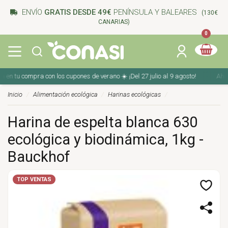
ENVÍO
GRATIS DESDE 49€
PENÍNSULA Y BALEARES
(130€
CANARIAS)
0
 tu compra con los cupones de verano ☀️ ¡Del 27 julio al 9 agosto!
Ahorra 
Inicio
Alimentación ecológica
Harinas ecológicas
Harina de espelta blanca 630
ecológica y biodinámica, 1kg -
Bauckhof
TOP VENTAS