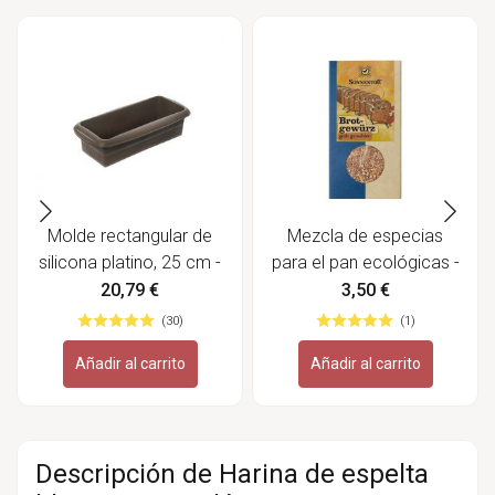
Molde rectangular de
Mezcla de especias
silicona platino, 25 cm -
para el pan ecológicas -
Lurch
Sonnentor
20,79 €
3,50 €
(30)
(1)
Añadir al carrito
Añadir al carrito
Descripción de Harina de espelta