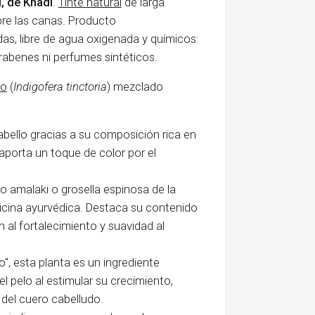
, de Khadi
.
Tinte natural
de larga
bre las canas. Producto
as, libre de agua oxigenada y químicos:
arabenes ni perfumes sintéticos.
go
(
Indigofera tinctoria
) mezclado
cabello gracias a su composición rica en
porta un toque de color por el
 amalaki o grosella espinosa de la
dicina ayurvédica. Destaca su contenido
 al fortalecimiento y suavidad al
lo", esta planta es un ingrediente
el pelo al
estimular su crecimiento,
y del cuero cabelludo.