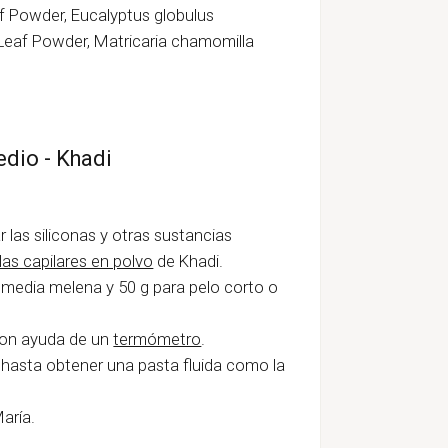
af Powder, Eucalyptus globulus
 Leaf Powder, Matricaria chamomilla
edio - Khadi
 las siliconas y otras sustancias
las capilares en polvo
de Khadi.
a media melena y 50 g para pelo corto o
 con ayuda de un
termómetro
.
 hasta obtener una pasta fluida como la
aría.