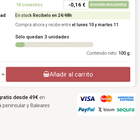
-0,16 €
Acumula descuentos
16
conasitos
dad
En stock
Recíbelo en 24/48h
Compra ahora y recibe entre
el lunes 10 y martes 11
Sólo quedan 3 unidades
Contenido neto:
100 g
Añadir al carrito
gratis desde 49€
en
 peninsular y Baleares