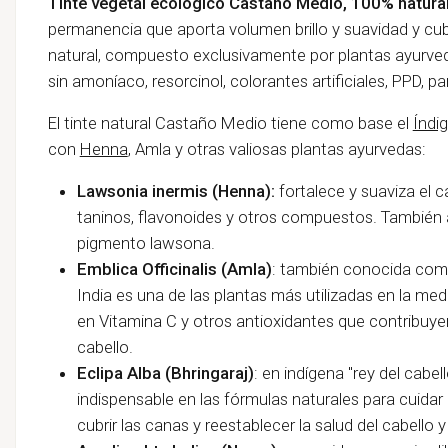
Tinte vegetal ecológico Castaño Medio, 100% natural
permanencia que aporta volumen brillo y suavidad y cu
natural, compuesto exclusivamente por plantas ayurved
sin amoníaco, resorcinol, colorantes artificiales, PPD, p
El tinte natural Castaño Medio tiene como base el
Índi
con
Henna
, Amla y otras valiosas plantas ayurvedas:
Lawsonia inermis (Henna):
fortalece y suaviza el 
taninos, flavonoides y otros compuestos. También a
pigmento lawsona.
Emblica Officinalis (Amla)
: también conocida como
India es una de las plantas más utilizadas en la me
en Vitamina C y otros antioxidantes que contribuyen
cabello.
Eclipa Alba (Bhringaraj)
: en indígena "rey del cabel
indispensable en las fórmulas naturales para cuidar 
cubrir las canas y reestablecer la salud del cabello 