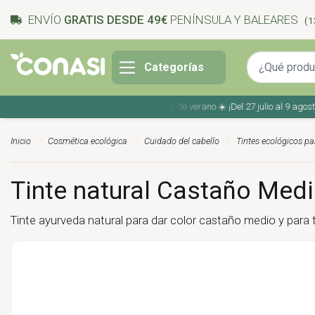
ENVÍO
GRATIS DESDE 49€
PENÍNSULA Y BALEARES
(1
Categorías
Ahorra en tu compra con los cupones de verano ☀️ ¡Del 27 julio al 9 agosto!
Inicio
Cosmética ecológica
Cuidado del cabello
Tintes ecológicos par
Tinte natural Castaño Medi
Tinte ayurveda natural para dar color castaño medio y para 