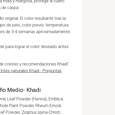
la india y margosa, protege al cuero
n de caspa.
 original. El color resultante tras la
ipo de pelo, color previo, temperatura
nte es de 3-4 semanas aproximadamente.
le para lograr el color deseado antes
de colores y recomendaciones Khadi"
Tintes naturales Khadi - Preguntas
año Medio- Khadi
ermis Leaf Powder (Henna), Emblica
), Whole Plant Powder, Rheum Emodi
af Powder, Ziziphus spina-Christi