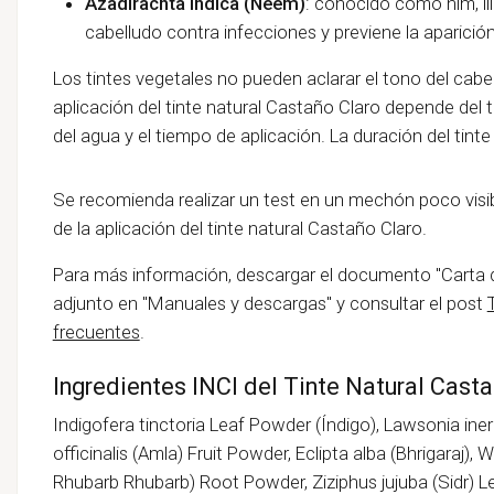
Azadirachta Indica (Neem)
: conocido como nim, li
cabelludo contra infecciones y previene la aparició
Los tintes vegetales no pueden aclarar el tono del cabello
aplicación del tinte natural Castaño Claro depende del t
del agua y el tiempo de aplicación. La duración del ti
Se recomienda realizar un test en un mechón poco visib
de la aplicación del tinte natural Castaño Claro.
Para más información, descargar el documento "Carta 
adjunto en "Manuales y descargas" y consultar el post
frecuentes
.
Ingredientes INCI del Tinte Natural Cast
Indigofera tinctoria Leaf Powder (Índigo), Lawsonia in
officinalis (Amla) Fruit Powder, Eclipta alba (Bhrigaraj
Rhubarb Rhubarb) Root Powder, Ziziphus jujuba (Sidr) Le