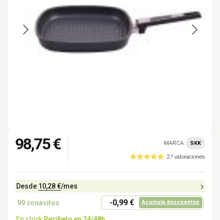
98,75 €
MARCA:
SKK
27 valoraciones
Desde
10,28 €
/mes
-0,99 €
99
conasitos
Acumula descuentos
En stock
Recíbelo en 24/48h