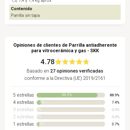
1,3, 1,4 y 1,9 kg aprox.
Contenido
Parrilla sin tapa
Opiniones de clientes de Parrilla antiadherente
para vitrocerámica y gas - SKK
4.78
Basado en
27 opiniones verificadas
conforme a la Directiva (UE) 2019/2161
5 estrellas
88.9%
88.9%
4 estrellas
7.4%
7.4%
3 estrellas
0.0%
0%
2 estrellas
0.0%
0%
1 estrellas
3.7%
3.7%