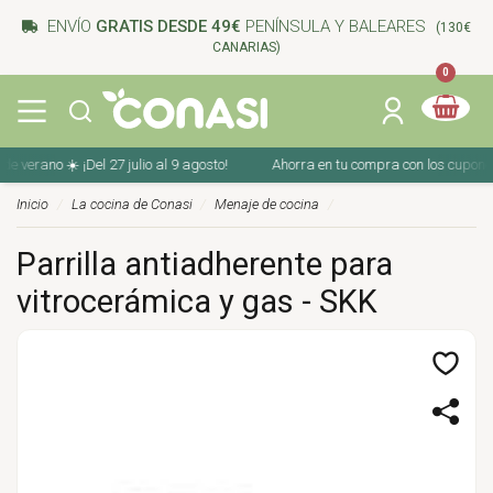
ENVÍO
GRATIS DESDE 49€
PENÍNSULA Y BALEARES
(130€
CANARIAS)
0
o ☀️ ¡Del 27 julio al 9 agosto!
Ahorra en tu compra con los cupones de ver
Inicio
La cocina de Conasi
Menaje de cocina
Parrilla antiadherente para
vitrocerámica y gas - SKK