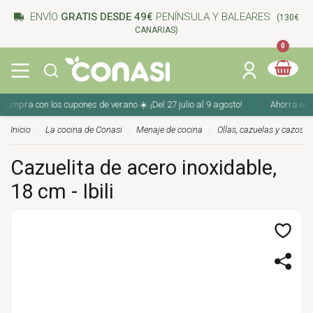
ENVÍO
GRATIS DESDE 49€
PENÍNSULA Y BALEARES
(130€
CANARIAS)
0
ompra con los cupones de verano ☀️ ¡Del 27 julio al 9 agosto!
Ahorra en tu 
Inicio
La cocina de Conasi
Menaje de cocina
Ollas, cazuelas y cazos
Cazuelita de acero inoxidable,
18 cm - Ibili