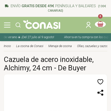
ENVÍO
GRATIS DESDE 49€
PENÍNSULA Y BALEARES
(130€
CANARIAS)
0
 verano ☀️ ¡Del 27 julio al 9 agosto!
Ahorra en tu compra con los cupones 
Inicio
La cocina de Conasi
Menaje de cocina
Ollas, cazuelas y cazos
Cazuela de acero inoxidable,
Alchimy, 24 cm - De Buyer