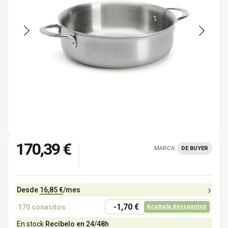
170,39 €
MARCA:
DE BUYER
Desde
16,85 €
/mes
-1,70 €
170
conasitos
Acumula descuentos
En stock
Recíbelo en 24/48h