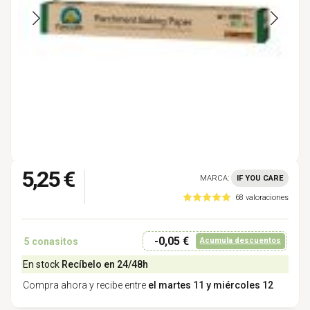
5,25 €
MARCA:
IF YOU CARE
68 valoraciones
-0,05 €
5
conasitos
Acumula descuentos
En stock
Recíbelo en 24/48h
Compra ahora y recibe entre
el martes 11 y miércoles 12