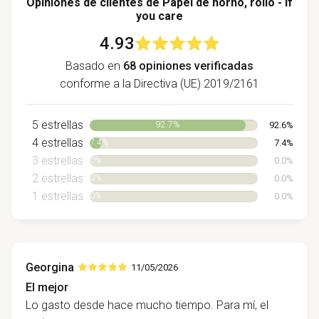
Opiniones de clientes de Papel de horno, rollo - If
you care
4.93
Basado en
68 opiniones verificadas
conforme a la Directiva (UE) 2019/2161
5 estrellas
92.6%
92.7%
4 estrellas
7.4%
7.4%
3 estrellas
0.0%
0%
2 estrellas
0.0%
0%
1 estrellas
0.0%
0%
Georgina
11/05/2026
El mejor
Lo gasto desde hace mucho tiempo. Para mí, el