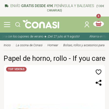
ENVÍO
GRATIS DESDE 49€
PENÍNSULA Y BALEARES
(130€
CANARIAS)
0
 con los cupones de verano ☀️ ¡Del 27 julio al 9 agosto!
Ahorra en tu compr
Inicio
La cocina de Conasi
Hornear
Bolsas, rollos y accesorios para h
Papel de horno, rollo - If you care
TOP VENTAS