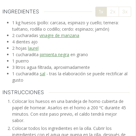
INGREDIENTES
1x
2x
3x
1
kg
huesos
(pollo: carcasa, espinazo y cuello; ternera:
tuétano, rodilla o codillo; cerdo: espinazo; jamón)
2
cucharadas
vinagre de manzana
4
dientes
ajo
2
hojas
laurel
1
cucharadita
pimienta negra
en grano
1
puerro
3
litros
agua
filtrada, aproximadamente
1
cucharadita
sal
- tras la elaboración se puede rectificar al
gusto
INSTRUCCIONES
Colocar los huesos en una bandeja de horno cubierta de
papel de hornear. Asarlos en el horno a 200 ºC durante 45
minutos. Con este paso previo, el caldo tendrá mejor
sabor.
Colocar todos los ingredientes en la olla. Cubrir los
ingredientes con el agua que quepa en la olla, después de