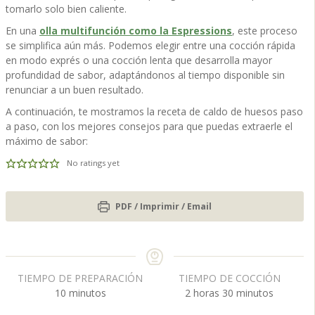
tomarlo solo bien caliente.
En una
olla multifunción como la Espressions
, este proceso
se simplifica aún más. Podemos elegir entre una cocción rápida
en modo exprés o una cocción lenta que desarrolla mayor
profundidad de sabor, adaptándonos al tiempo disponible sin
renunciar a un buen resultado.
A continuación, te mostramos la receta de caldo de huesos paso
a paso, con los mejores consejos para que puedas extraerle el
máximo de sabor:
No ratings yet
PDF / Imprimir / Email
TIEMPO DE PREPARACIÓN
TIEMPO DE COCCIÓN
m
h
m
10
minutos
2
horas
30
minutos
i
o
i