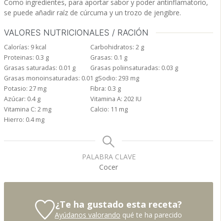
Como ingredientes, para aportar sabor y poder antinflamatorio,
se puede añadir raíz de cúrcuma y un trozo de jengibre.
VALORES NUTRICIONALES / RACIÓN
Calorías:
9
kcal
Carbohidratos:
2
g
Proteinas:
0.3
g
Grasas:
0.1
g
Grasas saturadas:
0.01
g
Grasas poliinsaturadas:
0.03
g
Grasas monoinsaturadas:
0.01
g
Sodio:
293
mg
Potasio:
27
mg
Fibra:
0.3
g
Azúcar:
0.4
g
Vitamina A:
202
IU
Vitamina C:
2
mg
Calcio:
11
mg
Hierro:
0.4
mg
PALABRA CLAVE
Cocer
¿Te ha gustado esta receta?
Ayúdanos valorando
qué te ha parecido