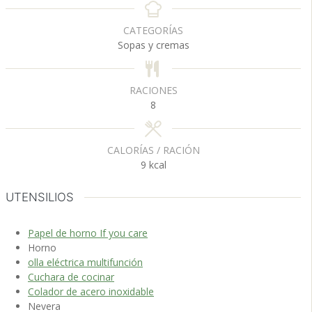
n
r
n
u
a
u
CATEGORÍAS
t
s
t
Sopas y cremas
o
o
s
s
RACIONES
8
CALORÍAS / RACIÓN
9
kcal
UTENSILIOS
Papel de horno If you care
Horno
olla eléctrica multifunción
Cuchara de cocinar
Colador de acero inoxidable
Nevera