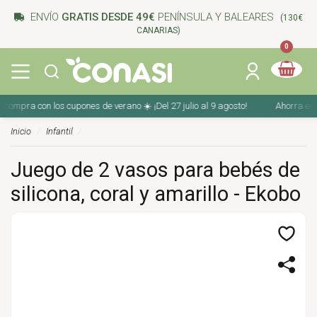
ENVÍO
GRATIS DESDE 49€
PENÍNSULA Y BALEARES
(130€
CANARIAS)
0
ompra con los cupones de verano ☀️ ¡Del 27 julio al 9 agosto!
Ahorra en tu
Inicio
Infantil
Juego de 2 vasos para bebés de
silicona, coral y amarillo - Ekobo