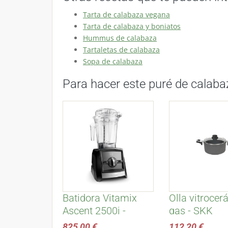
Tarta de calabaza vegana
Tarta de calabaza y boniatos
Hummus de calabaza
Tartaletas de calabaza
Sopa de calabaza
Para hacer este puré de calabaz
Batidora Vitamix
Olla vitrocer
Ascent 2500i -
gas - SKK
Negra
825,00 €
112,20 €