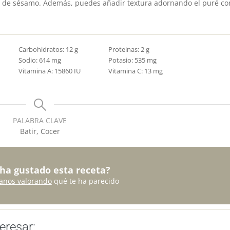
te de sésamo. Además, puedes añadir textura adornando el puré co
Carbohidratos:
12
g
Proteinas:
2
g
Sodio:
614
mg
Potasio:
535
mg
Vitamina A:
15860
IU
Vitamina C:
13
mg
PALABRA CLAVE
Batir, Cocer
 ha gustado esta receta?
anos valorando
qué te ha parecido
eresar: