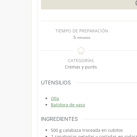
TIEMPO DE PREPARACIÓN
m
5
minutos
i
n
u
CATEGORÍAS
t
Cremas y purés
o
s
UTENSILIOS
Olla
Batidora de vaso
INGREDIENTES
500
g
calabaza
troceada en cubitos
2
zanahorias
peladas y cortadas en rodaja