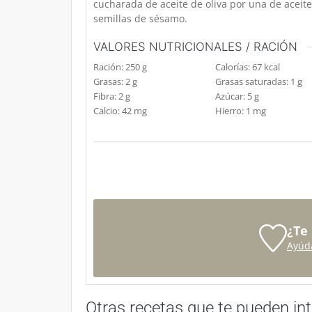
cucharada de aceite de oliva por una de acei
semillas de sésamo.
VALORES NUTRICIONALES / RACIÓN
Ración:
250
g
Calorías:
67
kcal
Grasas:
2
g
Grasas saturadas:
1
g
Fibra:
2
g
Azúcar:
5
g
Calcio:
42
mg
Hierro:
1
mg
¿Te
Ayúd
Otras recetas que te pueden int