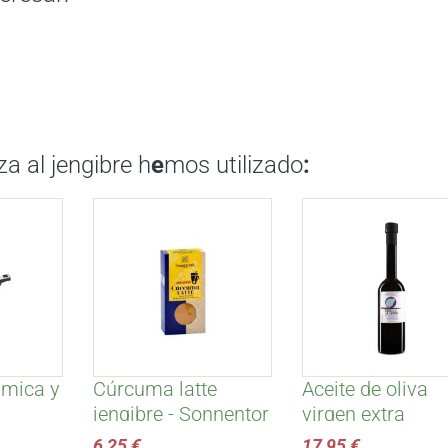
a al jengibre h
e
mos utilizado
:
ámica y
Cúrcuma latte
Aceite de oliva
jengibre - Sonnentor
virgen extra
ecológico 500 ml
6,25 €
17,95 €