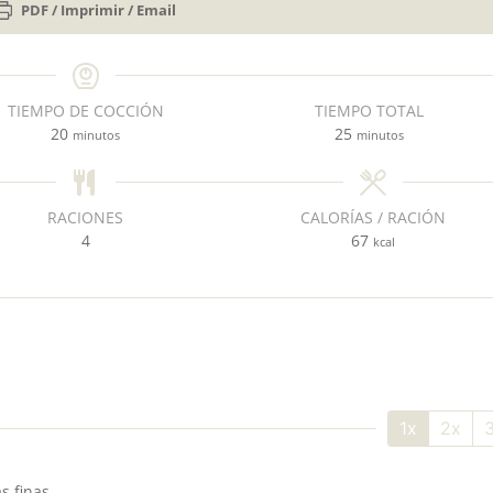
PDF / Imprimir / Email
TIEMPO DE COCCIÓN
TIEMPO TOTAL
m
m
20
25
minutos
minutos
i
i
n
n
u
u
RACIONES
CALORÍAS / RACIÓN
t
t
4
67
kcal
o
o
s
s
1x
2x
s finas