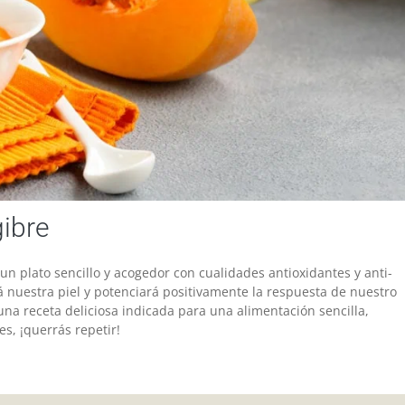
gibre
un plato sencillo y acogedor con cualidades antioxidantes y anti-
á nuestra piel y potenciará positivamente la respuesta de nuestro
una receta deliciosa indicada para una alimentación sencilla,
s, ¡querrás repetir!