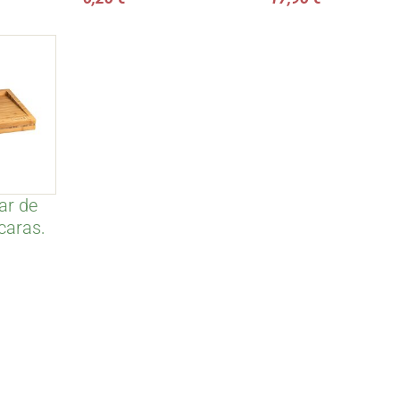
temprano - Deh
de la sabina
ar de
caras,
rch