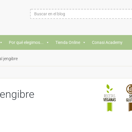
Por qué elegimos...
Tienda Online
Conasi Academy
l jengibre
jengibre