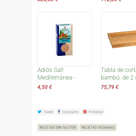
Adiós Sal!
Tabla de cort
Mediterránea -
bambú, de 2 
Sonnentor
grandes - Lu
4,50 €
75,79 €
Tweet
Compartir
Pinterest
RECETAS SIN GLUTEN
RECETAS VEGANAS