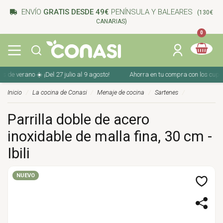
ENVÍO
GRATIS DESDE 49€
PENÍNSULA Y BALEARES
(130€
CANARIAS)
0
 verano ☀️ ¡Del 27 julio al 9 agosto!
Ahorra en tu compra con los cupones 
Inicio
La cocina de Conasi
Menaje de cocina
Sartenes
Parrilla doble de acero
inoxidable de malla fina, 30 cm -
Ibili
NUEVO