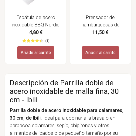
Espátula de acero
Prensador de
inoxidable BBQ Nordic
hamburguesas de
con mango de madera,
acero inoxidable Crust,
4,80 €
11,50 €
32 cm - Lacor
14 cm - Lacor
(1)
Añadir al carrito
Añadir al carrito
Descripción de Parrilla doble de
acero inoxidable de malla fina, 30
cm - Ibili
Parrilla doble de acero inoxidable para calamares,
30 cm, de Ibili
. Ideal para cocinar a la brasa o en
barbacoa calamares, sepia, chipirones y otros
alimentos delicados o de pequeño tamaño por su