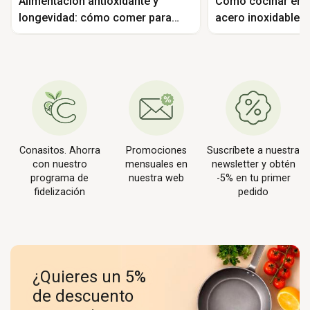
Alimentación antioxidante y
Cómo cocinar en 
longevidad: cómo comer para
acero inoxidable s
vivir más y mejor
la comida
Conasitos. Ahorra
Promociones
Suscríbete a nuestra
con nuestro
mensuales en
newsletter y obtén
programa de
nuestra web
-5% en tu primer
fidelización
pedido
¿Quieres un 5%
de descuento