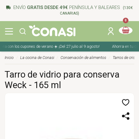
ENVÍO
GRATIS DESDE 49€
PENÍNSULA Y BALEARES
(130€
CANARIAS)
0
on los cupones de verano ☀️ ¡Del 27 julio al 9 agosto!
Ahorra en tu compra
Inicio
La cocina de Conasi
Conservación de alimentos
Tarros de crista
Tarro de vidrio para conserva
Weck - 165 ml