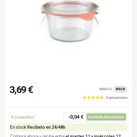
3,69 €
MARCA:
WECK
4 valoraciones
-0,04 €
4
conasitos
Acumula descuentos
En stock
Recíbelo en 24/48h
Compra ahora y recibe entre
el martes 11 y miércoles 12