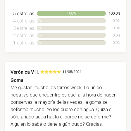
5 estrellas
100.0%
100%
4 estrellas
0.0%
0%
3 estrellas
0.0%
0%
2 estrellas
0.0%
0%
1 estrellas
0.0%
0%
Verónica V.H.
11/05/2021
Goma
Me gustan mucho los tarros weck. Lo único
negativo que encuentro es que, a la hora de hacer
conservas la mayoría de las veces, la goma se
deforma mucho. Yo los cubro con agua. Quizá sí
sólo añado agua hasta el borde no se deforme?
Alguien lo sabe o tiene algún truco? Gracias.