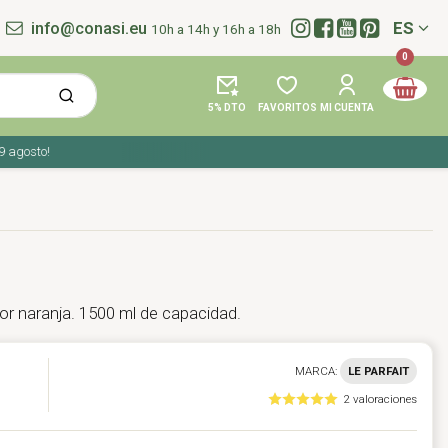
info@conasi.eu
ES
10h a 14h y 16h a 18h
Idioma:
0
5% DTO
FAVORITOS
MI CUENTA
gosto!
lor naranja. 1500 ml de capacidad.
MARCA:
LE PARFAIT
2 valoraciones