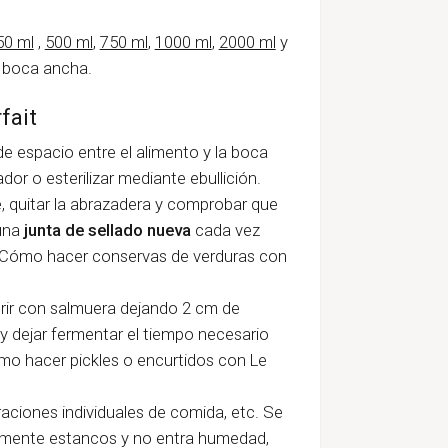
50 ml
,
500 ml
,
750 ml
,
1000 ml
,
2000 ml
y
y boca ancha.
fait
 de espacio entre el alimento y la boca
ador o esterilizar mediante ebullición.
 quitar la abrazadera y comprobar que
 una
junta de sellado nueva
cada vez
 "Cómo hacer conservas de verduras con
ubrir con salmuera dejando 2 cm de
r y dejar fermentar el tiempo necesario
ómo hacer pickles o encurtidos con Le
raciones individuales de comida, etc. Se
almente estancos y no entra humedad,