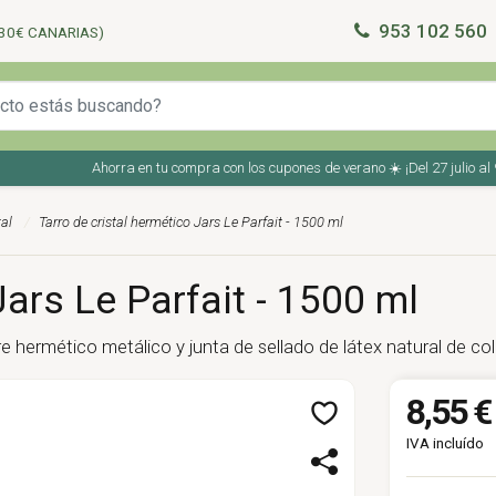
953 102 560
30€ CANARIAS)
Ahorra en tu compra con los cupones de verano ☀️ ¡Del 27 julio al 9 a
tal
Tarro de cristal hermético Jars Le Parfait - 1500 ml
Jars Le Parfait - 1500 ml
rre hermético metálico y junta de sellado de látex natural de co
8,55 €
IVA incluído