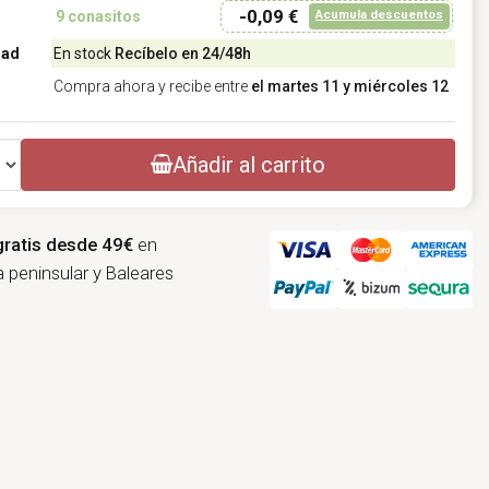
-0,09 €
Acumula descuentos
9
conasitos
dad
En stock
Recíbelo en 24/48h
Compra ahora y recibe entre
el martes 11 y miércoles 12
Añadir al carrito
gratis desde 49€
en
 peninsular y Baleares