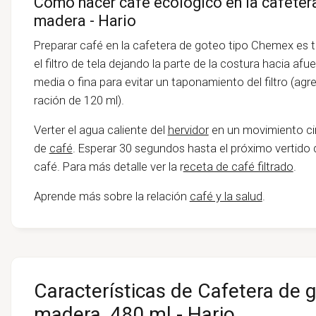
Cómo hacer café ecológico en la cafeter
madera - Hario
Preparar café en la cafetera de goteo tipo Chemex es t
el filtro de tela dejando la parte de la costura hacia af
media o fina para evitar un taponamiento del filtro (ag
ración de 120 ml).
Verter el agua caliente del
hervidor
en un movimiento ci
de
café
. Esperar 30 segundos hasta el próximo vertido 
café. Para más detalle ver la r
eceta de café filtrado
.
Aprende más sobre la relación
café y la salud
.
Características de Cafetera de 
madera, 480 ml - Hario