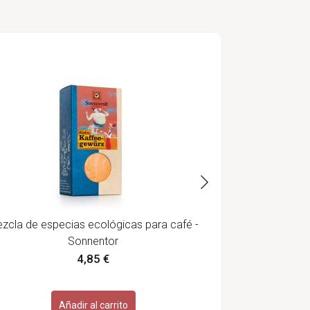
Hervidor d
selector 
zcla de especias ecológicas para café -
Sonnentor
4,85 €
Añadir al carrito