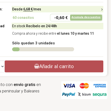
n:
Desde
6,68 €
/mes
-0,60 €
Acumula descuentos
60
conasitos
dad
En stock
Recíbelo en 24/48h
Compra ahora y recibe entre
el lunes 10 y martes 11
Sólo quedan 3 unidades
Añadir al carrito
cto con
envío gratis
en
 peninsular y Baleares