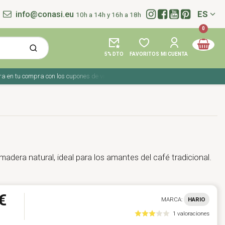
info@conasi.eu
ES
10h a 14h y 16h a 18h
Idioma:
0
5% DTO
FAVORITOS
MI CUENTA
 tu compra con los cupones de verano ☀️ ¡Del 27 julio al 9 agosto!
madera natural, ideal para los amantes del café tradicional.
€
MARCA:
HARIO
1 valoraciones