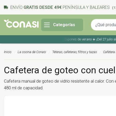
ENVÍO
GRATIS DESDE 49€
PENÍNSULA Y BALEARES
(1
Categorías
Ahorra en tu compra con los cupones de verano ☀️ ¡Del 27 julio al 9 a
Inicio
La cocina de Conasi
Teteras, cafeteras, filtros y tazas
Cafetera 
Cafetera de goteo con cuel
Cafetera manual de goteo de vidrio resistente al calor. Con 
480 ml de capacidad.