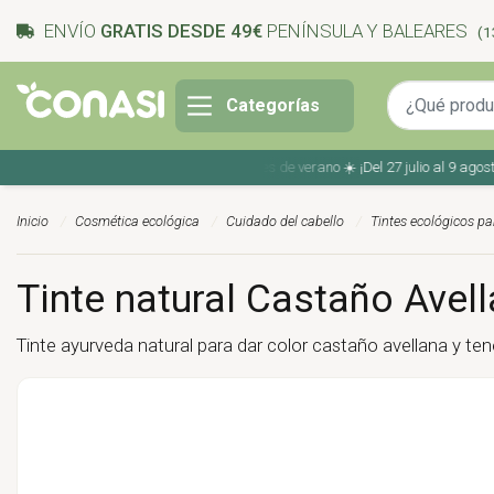
ENVÍO
GRATIS DESDE 49€
PENÍNSULA Y BALEARES
(1
Categorías
Ahorra en tu compra con los cupones de verano ☀️ ¡Del 27 julio al 9 agosto!
Inicio
Cosmética ecológica
Cuidado del cabello
Tintes ecológicos par
Tinte natural Castaño Avell
Tinte ayurveda natural para dar color castaño avellana y te