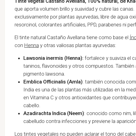
Tinte vegetal Castaño Avellana, 100% natural, de Kha
que aporta volumen brillo y suavidad y cubre las canas
exclusivamente por plantas ayurvedas, libre de agua ox
resorcinol, colorantes artificiales, PPD, parabenes ni pe
El tinte natural Castaño Avellana tiene como base el
Ín
con
Henna
y otras valiosas plantas ayurvedas:
Lawsonia inermis (Henna):
fortalece y suaviza el 
taninos, flavonoides y otros compuestos. También a
pigmento lawsona.
Emblica Officinalis (Amla)
: también conocida como
India es una de las plantas más utilizadas en la me
en Vitamina C y otros antioxidantes que contribuyen
cabello.
Azadirachta Indica (Neem)
: conocido como nim, li
cabelludo contra infecciones y previene la aparició
Los tintes vegetales no pueden aclarar el tono del cabello