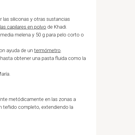
 las siliconas y otras sustancias
las capilares en polvo
de Khadi.
a media melena y 50 g para pelo corto o
 con ayuda de un
termómetro
.
 hasta obtener una pasta fluida como la
aría.
l tinte metódicamente en las zonas a
un teñido completo, extendiendo la