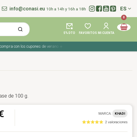
info@conasi.eu
ES
10h a 14h y 16h a 18h
Idioma:
0
5% DTO
FAVORITOS
MI CUENTA
pra con los cupones de verano ☀️ ¡Del 27 julio al 9 agosto!
vase de 100 g.
€
MARCA:
KHADI
2 valoraciones