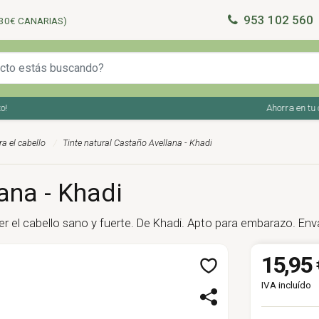
953 102 560
30€ CANARIAS)
Ahorra en tu com
a el cabello
Tinte natural Castaño Avellana - Khadi
ana - Khadi
ner el cabello sano y fuerte. De Khadi. Apto para embarazo. En
15,95 
IVA incluído