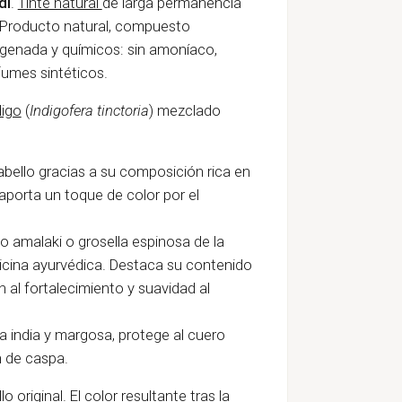
di
.
Tinte natural
de larga permanencia
. Producto natural, compuesto
igenada y químicos: sin amoníaco,
rfumes sintéticos.
digo
(
Indigofera tinctoria
) mezclado
cabello gracias a su composición rica en
porta un toque de color por el
 amalaki o grosella espinosa de la
dicina ayurvédica. Destaca su contenido
 al fortalecimiento y suavidad al
la india y margosa, protege al cuero
n de caspa.
 original. El color resultante tras la