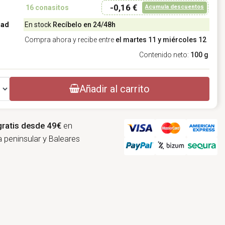
-0,16 €
Acumula descuentos
16
conasitos
dad
En stock
Recíbelo en 24/48h
Compra ahora y recibe entre
el martes 11 y miércoles 12
Contenido neto:
100 g
Añadir al carrito
gratis desde 49€
en
 peninsular y Baleares