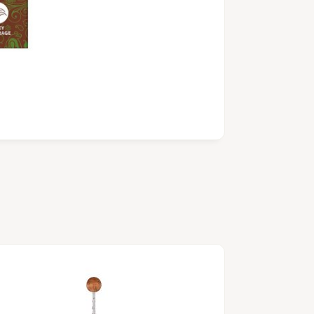
Mascarilla
c