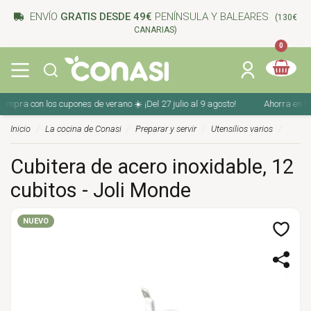
ENVÍO
GRATIS DESDE 49€
PENÍNSULA Y BALEARES
(130€
CANARIAS)
0
pra con los cupones de verano ☀️ ¡Del 27 julio al 9 agosto!
Ahorra en tu co
Inicio
La cocina de Conasi
Preparar y servir
Utensilios varios
Cubitera de acero inoxidable, 12
cubitos - Joli Monde
NUEVO