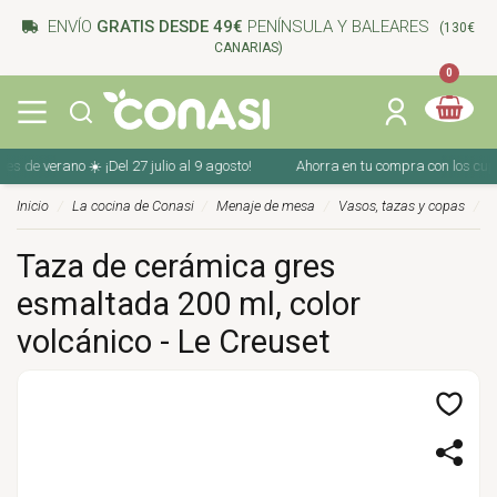
ENVÍO
GRATIS DESDE 49€
PENÍNSULA Y BALEARES
(130€
CANARIAS)
0
de verano ☀️ ¡Del 27 julio al 9 agosto!
Ahorra en tu compra con los cupones
Inicio
La cocina de Conasi
Menaje de mesa
Vasos, tazas y copas
Taza de cerámica gres
esmaltada 200 ml, color
volcánico - Le Creuset