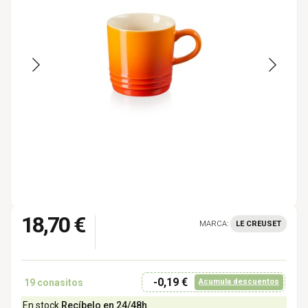
18,70 €
MARCA:
LE CREUSET
-0,19 €
19
conasitos
Acumula descuentos
En stock
Recíbelo en 24/48h