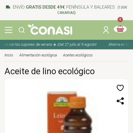
ENVÍO
GRATIS DESDE 49€
PENÍNSULA Y BALEARES
(130€
CANARIAS)
0
con los cupones de verano ☀️ ¡Del 27 julio al 9 agosto!
Ahorra en tu compr
Inicio
Alimentación ecológica
Aceites ecológicos
Aceite de lino ecológico