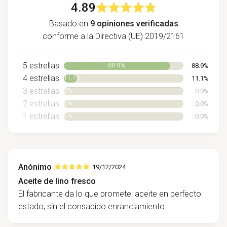
4.89
Basado en
9 opiniones verificadas
conforme a la Directiva (UE) 2019/2161
5 estrellas
88.9%
88.9%
4 estrellas
11.1%
11.1%
3 estrellas
0.0%
0%
2 estrellas
0.0%
0%
1 estrellas
0.0%
0%
Anónimo
19/12/2024
Aceite de lino fresco
El fabricante da lo que promete: aceite en perfecto
estado, sin el consabido enranciamiento.