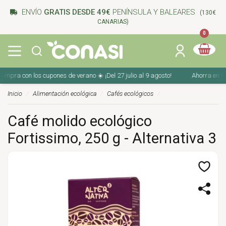
ENVÍO
GRATIS DESDE 49€
PENÍNSULA Y BALEARES
(130€
CANARIAS)
0
pra con los cupones de verano ☀️ ¡Del 27 julio al 9 agosto!
Ahorra en tu co
Inicio
Alimentación ecológica
Cafés ecológicos
Café molido ecológico
Fortissimo, 250 g - Alternativa 3