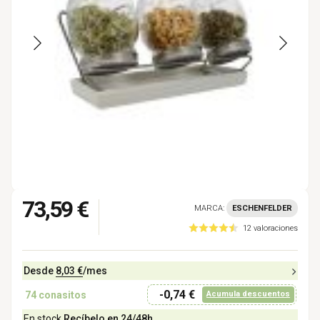
73,59 €
MARCA:
ESCHENFELDER
12 valoraciones
Desde
8,03 €
/mes
-0,74 €
74
conasitos
Acumula descuentos
En stock
Recíbelo en 24/48h