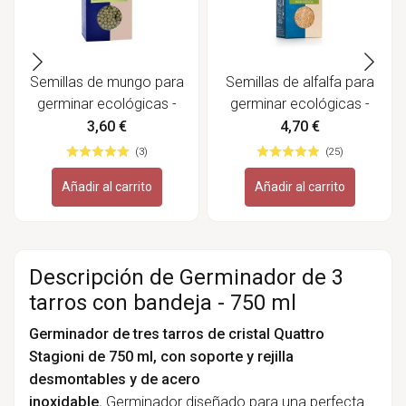
Semillas de mungo para
Semillas de alfalfa para
germinar ecológicas -
germinar ecológicas -
Sonnentor
Sonnentor
3,60 €
4,70 €
(3)
(25)
Añadir al carrito
Añadir al carrito
Descripción de Germinador de 3
tarros con bandeja - 750 ml
Germinador de tres tarros de cristal Quattro
Stagioni de 750 ml, con soporte y rejilla
desmontables y de acero
inoxidable.
Germinador diseñado para una perfecta