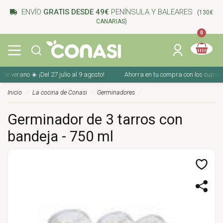
ENVÍO
GRATIS DESDE 49€
PENÍNSULA Y BALEARES
(130€
CANARIAS)
0
rano ☀️ ¡Del 27 julio al 9 agosto!
Ahorra en tu compra con los cupones de v
Inicio
La cocina de Conasi
Germinadores
Germinador de 3 tarros con
bandeja - 750 ml