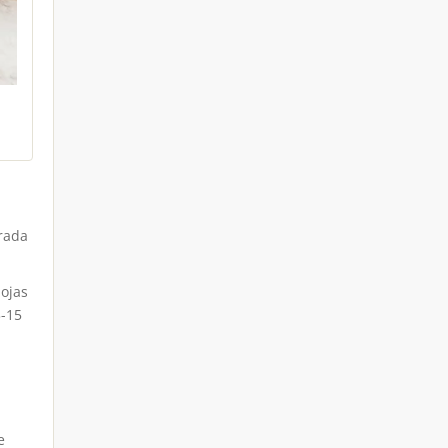
rada
hojas
3-15
e