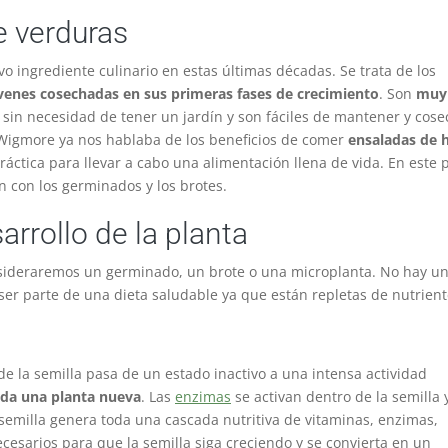
e verduras
 ingrediente culinario en estas últimas décadas. Se trata de los
enes cosechadas en sus primeras fases de crecimiento
. Son
muy
 sin necesidad de tener un jardín y son fáciles de mantener y cose
Wigmore ya nos hablaba de los beneficios de comer
ensaladas de 
tica para llevar a cabo una alimentación llena de vida. En este 
n con los germinados y los brotes.
arrollo de la planta
onsideraremos un germinado, un brote o una microplanta. No hay u
er parte de una dieta saludable ya que están repletas de nutrient
de la semilla pasa de un estado inactivo a una intensa actividad
oda una planta nueva
. Las
enzimas
se activan dentro de la semilla 
a semilla genera toda una cascada nutritiva de vitaminas, enzimas,
cesarios para que la semilla siga creciendo y se convierta en un