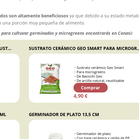
dos son altamente beneficiosos
ya que debido a su estado metab
en una porción muy pequeña de alimento.
os para cultuvar germinados y microgreens encontrarás en Conasi:
BANDEJA GEO SMART GREENS Y 2 BOLSAS DE SUSTRATO PARA MICROGREENS - BAVICCHI
SUSTRATO CERÁMICO GEO SMART PARA MICR
Sustrato cerámico Geo Smart
Para microgreens
De Bavicchi Geo
De arcilla natural, reutilizable
Comprar
4,90 €
 ML
GERMINADOR DE PLATO 13,5 CM
Germinador de plato
Con base cerámica y rejilla de PP