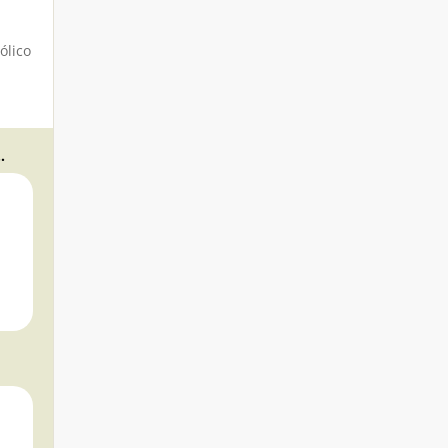
ólico
OGREENS, 0,8 L - BAVICCHI