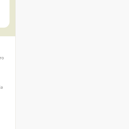
ro
la