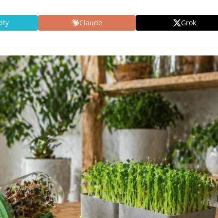
ity
Claude
Grok