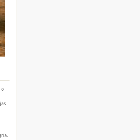
 o
jas
ría.