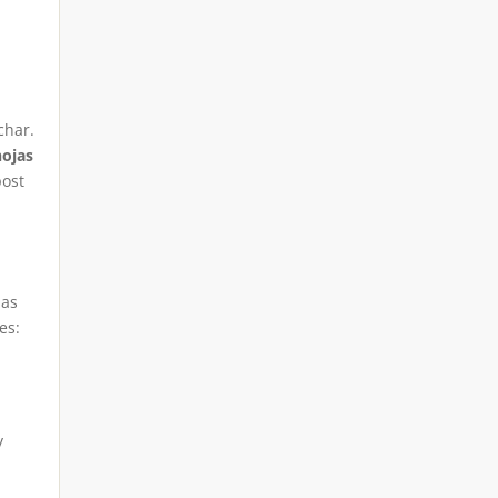
char.
hojas
post
nas
es:
y