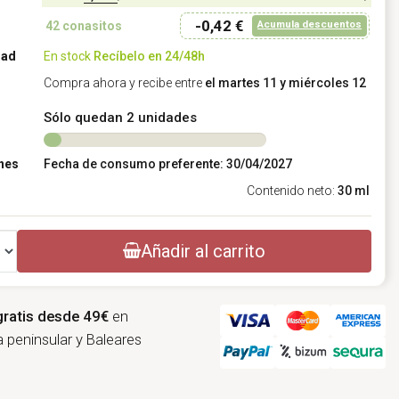
-0,42 €
Acumula descuentos
42
conasitos
dad
En stock
Recíbelo en 24/48h
Compra ahora y recibe entre
el martes 11 y miércoles 12
Sólo quedan 2 unidades
nes
Fecha de consumo preferente: 30/04/2027
Contenido neto:
30 ml
Añadir al carrito
gratis desde 49€
en
 peninsular y Baleares