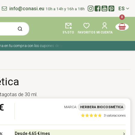
info@conasi.eu
ES
10h a 14h y 16h a 18h
Idioma:
0
5% DTO
FAVORITOS
MI CUENTA
 tu compra con los cupones de verano ☀️ ¡Del 27 julio al 9 agosto!
tica
tagotas de 30 ml.
€
MARCA:
HERBERA BIOCOSMÉTICA
3 valoraciones
n:
Desde
4,65 €
/mes