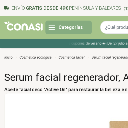
ENVÍO
GRATIS DESDE 49€
PENÍNSULA Y BALEARES
(1
Categorías
Ahorra en tu compra con los cupones de verano ☀️ ¡Del 27 julio al 9 
Inicio
Cosmética ecológica
Cosmética facial
Serum facial regenerado
Serum facial regenerador, A
Aceite facial seco "Active Oil"
para restaurar la belleza e 