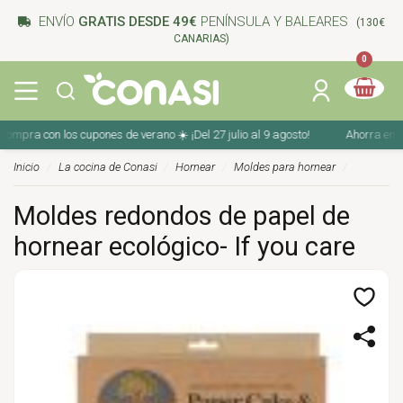
ENVÍO
GRATIS DESDE 49€
PENÍNSULA Y BALEARES
(130€
CANARIAS)
0
mpra con los cupones de verano ☀️ ¡Del 27 julio al 9 agosto!
Ahorra en tu c
Inicio
La cocina de Conasi
Hornear
Moldes para hornear
Moldes redondos de papel de
hornear ecológico- If you care