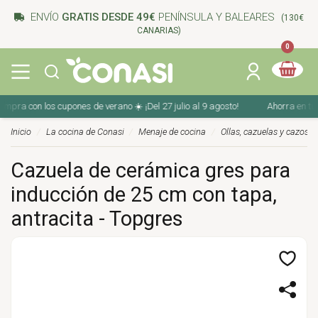
ENVÍO
GRATIS DESDE 49€
PENÍNSULA Y BALEARES
(130€
CANARIAS)
0
ra con los cupones de verano ☀️ ¡Del 27 julio al 9 agosto!
Ahorra en tu co
Inicio
La cocina de Conasi
Menaje de cocina
Ollas, cazuelas y cazos
Cazuela de cerámica gres para
inducción de 25 cm con tapa,
antracita - Topgres