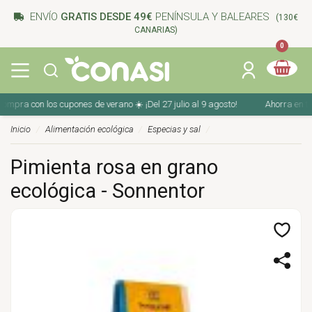
ENVÍO
GRATIS DESDE 49€
PENÍNSULA Y BALEARES
(130€
CANARIAS)
0
pra con los cupones de verano ☀️ ¡Del 27 julio al 9 agosto!
Ahorra en tu c
Inicio
Alimentación ecológica
Especias y sal
Pimienta rosa en grano
ecológica - Sonnentor