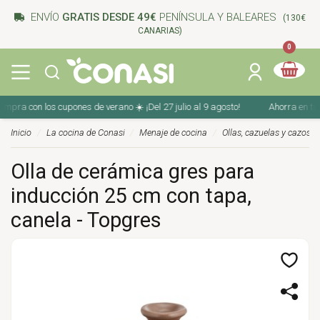
ENVÍO
GRATIS DESDE 49€
PENÍNSULA Y BALEARES
(130€
CANARIAS)
0
ra con los cupones de verano ☀️ ¡Del 27 julio al 9 agosto!
Ahorra en tu co
Inicio
La cocina de Conasi
Menaje de cocina
Ollas, cazuelas y cazos
Olla de cerámica gres para
inducción 25 cm con tapa,
canela - Topgres