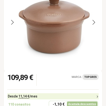
109,89 €
MARCA:
TOPGRES
Desde
11,14 €
/mes
-1,10 €
110
conasitos
Acumula descuentos