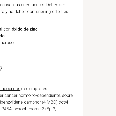
causan las quemaduras. Deben ser
ltro y no deben contener ingredientes
al
con
óxido de zinc.
ado
.
aerosol.
?
 endocrinos
(o disruptores
cer cáncer hormono-dependiente, sobre
benzylidene-camphor (4-MBC) octyl-
-PABA, bexophenome-3 (Bp-3,