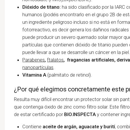
Dióxido de titano:
ha sido clasificado por la IARC
humanos (podéis encontrarlo en el grupo 2B de esta c
un ingrediente peligroso incluso si no está en form
fotorreactivo, es decir genera los dañinos radicales l
puede producir un severo quemado solar mayor que 
partículas que contienen dióxido de titanio pueden 
puede llevar a que se desarrolle un cáncer en la piel
Parabenes
,
ftalatos
, fragancias artificiales, der
nanopartículas
.
Vitamina A
(palmitato de retinol).
¿Por qué elegimos concretamente este pr
Resulta muy difícil encontrar un protector solar sin panta
que contenga óxido de zinc como filtro solar. Este filt
de estar certificado por
BIO.INSPECTA
y contener ingre
Contiene
aceite de argán, aguacate y burití
, combi