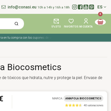
info@conasi.eu
ES
10h a 14h y 16h a 18h
Idioma:
0
5% DTO
FAVORITOS
MI CUENTA
n tu compra con los cupones de verano ☀️ ¡Del 27 julio al 9 agosto!
ola Biocosmetics
e de tóxicos que hidrata, nutre y protege la piel. Envase de
€
MARCA:
AMAPOLA BIOCOSMETICS
40 valoraciones