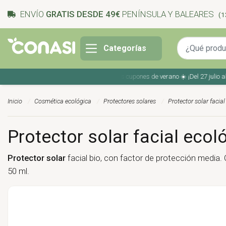
ENVÍO
GRATIS DESDE 49€
PENÍNSULA Y BALEARES
(1
Categorías
Ahorra en tu compra con los cupones de verano ☀️ ¡Del 27 julio al 9 
Inicio
Cosmética ecológica
Protectores solares
Protector solar faci
Protector solar facial eco
Protector solar
facial bio, con factor de protección media. C
50 ml.