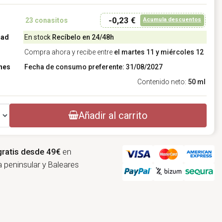
-0,23 €
Acumula descuentos
23
conasitos
dad
En stock
Recíbelo en 24/48h
Compra ahora y recibe entre
el martes 11 y miércoles 12
nes
Fecha de consumo preferente: 31/08/2027
Contenido neto:
50 ml
Añadir al carrito
gratis desde 49€
en
 peninsular y Baleares