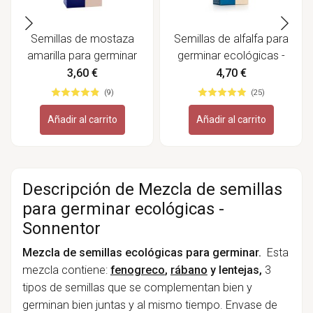
Semillas de mostaza
Semillas de alfalfa para
amarilla para germinar
germinar ecológicas -
ecológicas - Sonnentor
Sonnentor
3,60 €
4,70 €
(9)
(25)
Añadir al carrito
Añadir al carrito
Descripción de Mezcla de semillas
para germinar ecológicas -
Sonnentor
Mezcla de semillas ecológicas para germinar.
Esta
mezcla contiene:
fenogreco
,
rábano
y lentejas,
3
tipos de semillas que se complementan bien y
germinan bien juntas y al mismo tiempo. Envase de