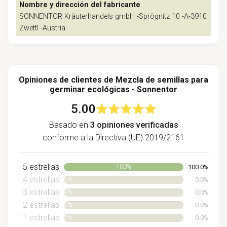
Nombre y dirección del fabricante
SONNENTOR Kräuterhandels gmbH -Sprögnitz 10 -A-3910
Zwettl -Austria
Opiniones de clientes de Mezcla de semillas para
germinar ecológicas - Sonnentor
5.00
Basado en
3 opiniones verificadas
conforme a la Directiva (UE) 2019/2161
5 estrellas
100.0%
100%
4 estrellas
0.0%
0%
3 estrellas
0.0%
0%
2 estrellas
0.0%
0%
1 estrellas
0.0%
0%