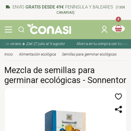
ENVÍO
GRATIS DESDE 49€
PENÍNSULA Y BALEARES
(130€
CANARIAS)
0
e verano ☀️ ¡Del 27 julio al 9 agosto!
Ahorra en tu compra con los cupones 
Inicio
Alimentación ecológica
Semillas para germinar ecológicas
Mezcla de semillas para
germinar ecológicas - Sonnentor