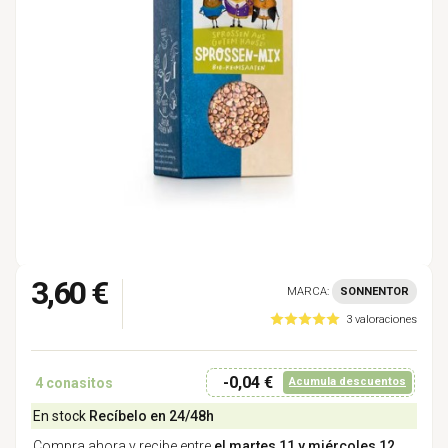
3,60 €
MARCA:
SONNENTOR
3 valoraciones
-0,04 €
4
conasitos
Acumula descuentos
En stock
Recíbelo en 24/48h
Compra ahora y recibe entre
el martes 11 y miércoles 12