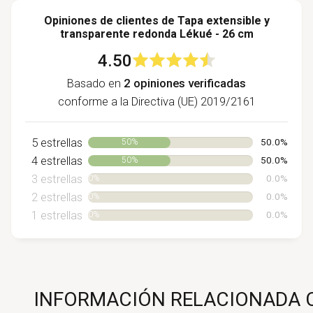
Opiniones de clientes de Tapa extensible y
transparente redonda Lékué - 26 cm
4.50
Basado en
2 opiniones verificadas
conforme a la Directiva (UE) 2019/2161
5 estrellas
50%
50.0%
4 estrellas
50%
50.0%
3 estrellas
0%
0.0%
2 estrellas
0%
0.0%
1 estrellas
0%
0.0%
INFORMACIÓN RELACIONADA C