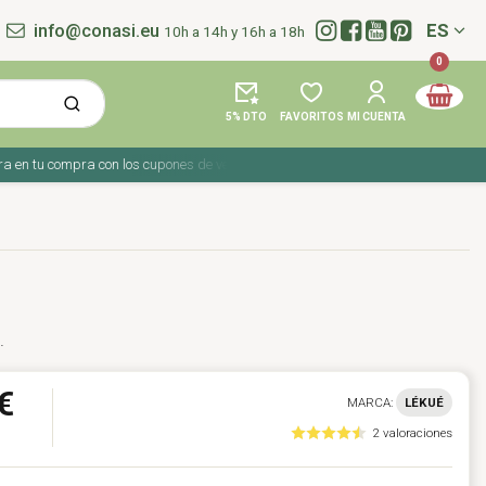
info@conasi.eu
ES
10h a 14h y 16h a 18h
Idioma:
0
5% DTO
FAVORITOS
MI CUENTA
 tu compra con los cupones de verano ☀️ ¡Del 27 julio al 9 agosto!
.
€
MARCA:
LÉKUÉ
2 valoraciones