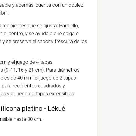
ldeable y además, cuenta con un doblez
brir.
s recipientes que se ajusta. Para ello,
n el centro, y se ayuda a que salga el
 y se preserva el sabor y frescura de los
 cm
y el
juego de 4 tapas
s (9, 11, 16 y 21 cm). Para diámetros
sibles de 40 mm
, el
juego de 2 tapas
e, para recipientes cuadrados y
des
y el
juego de tapas extensibles
.
silicona platino - Lékué
ensible hasta 30 cm.