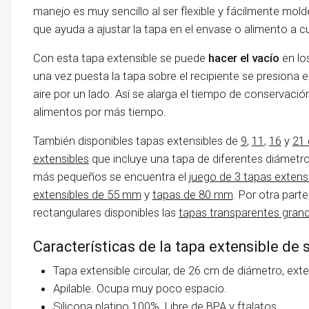
manejo es muy sencillo al ser flexible y fácilmente mo
que ayuda a ajustar la tapa en el envase o alimento a cu
Con esta tapa extensible se puede
hacer el vacío
en lo
una vez puesta la tapa sobre el recipiente se presiona e
aire por un lado. Así se alarga el tiempo de conservación
alimentos por más tiempo.
También disponibles tapas extensibles de
9
,
11
,
16
y
21
extensibles
que incluye una tapa de diferentes diámetro
más pequeños se encuentra el
juego de 3 tapas exten
extensibles de 55 mm
y
tapas de 80 mm
. Por otra part
rectangulares disponibles las
tapas transparentes gran
Características de la tapa extensible de 
Tapa extensible circular, de 26 cm de diámetro, ext
Apilable. Ocupa muy poco espacio.
Silicona platino 100%. Libre de
BPA
y
ftalatos
.