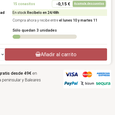
-0,15 €
Acumula descuentos
15
conasitos
dad
En stock
Recíbelo en 24/48h
Compra ahora y recibe entre
el lunes 10 y martes 11
Sólo quedan 3 unidades
Añadir al carrito
gratis desde 49€
en
 peninsular y Baleares