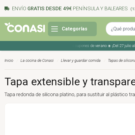
ENVÍO
GRATIS DESDE 49€
PENÍNSULA Y BALEARES
(1
Categorías
Ahorra en tu compra con los cupones de verano ☀️ ¡Del 27 julio al 9 a
Inicio
La cocina de Conasi
Llevar y guardar comida
Tapas de silicon
Tapa extensible y transpar
Tapa redonda de silicona platino, para sustituir al plástico 