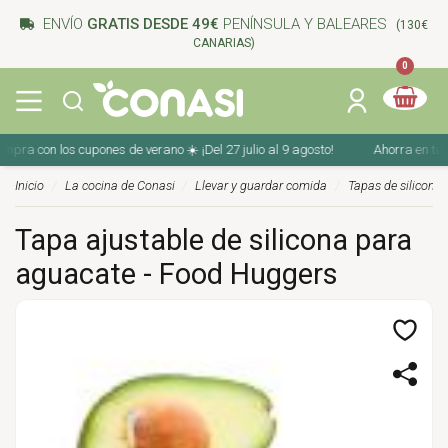
ENVÍO
GRATIS DESDE 49€
PENÍNSULA Y BALEARES
(130€
CANARIAS)
0
a con los cupones de verano ☀️ ¡Del 27 julio al 9 agosto!
Ahorra en tu com
Inicio
La cocina de Conasi
Llevar y guardar comida
Tapas de silicona
Tapa ajustable de silicona para
aguacate - Food Huggers