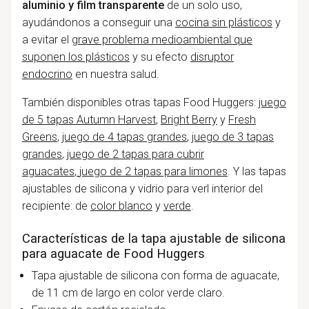
aluminio y film transparente
de un solo uso,
ayudándonos a conseguir una
cocina sin plásticos
y
a evitar el
grave problema medioambiental que
suponen los plásticos
y su efecto
disruptor
endocrino
en nuestra salud.
También disponibles otras tapas Food Huggers:
juego
de 5 tapas Autumn Harvest
,
Bright Berry
y
Fresh
Greens
,
juego de 4 tapas grandes
,
juego de 3 tapas
grandes
,
juego de 2 tapas para cubrir
aguacates
,
juego de 2 tapas para limones
. Y las tapas
ajustables de silicona y vidrio para verl interior del
recipiente: de
color blanco
y
verde
.
Características de la tapa ajustable de silicona
para aguacate de Food Huggers
Tapa ajustable de silicona con forma de aguacate,
de 11 cm de largo en color verde claro.