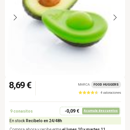
8,69 €
MARCA:
FOOD HUGGERS
4 valoraciones
-0,09 €
9
conasitos
Acumula descuentos
En stock
Recíbelo en 24/48h
Compra ahora y recibe entre
el lunes 10 y martes 11