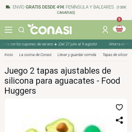
ENVÍO
GRATIS DESDE 49€
PENÍNSULA Y BALEARES
(130€
CANARIAS)
0
a con los cupones de verano ☀️ ¡Del 27 julio al 9 agosto!
Ahorra en tu comp
Inicio
La cocina de Conasi
Llevar y guardar comida
Tapas de silicona
Juego 2 tapas ajustables de
silicona para aguacates - Food
Huggers