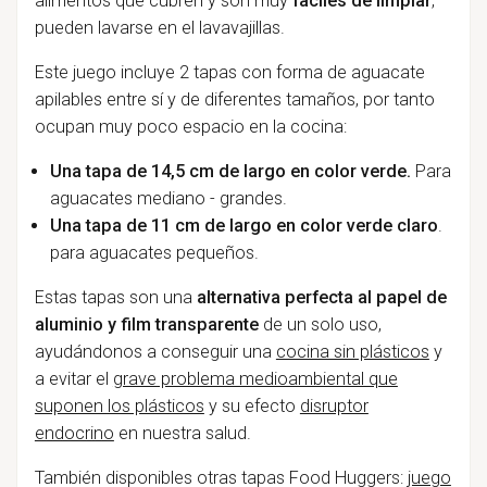
alimentos que cubren y son muy
faciles de limpiar
,
pueden lavarse en el lavavajillas.
Este juego incluye 2 tapas con forma de aguacate
apilables entre sí y de diferentes tamaños, por tanto
ocupan muy poco espacio en la cocina:
Una tapa de 14,5 cm de largo en color verde.
Para
aguacates mediano - grandes.
Una tapa de 11 cm de largo en color verde claro
.
para aguacates pequeños.
Estas tapas son una
alternativa perfecta al papel de
aluminio y film transparente
de un solo uso,
ayudándonos a conseguir una
cocina sin plásticos
y
a evitar el
grave problema medioambiental que
suponen los plásticos
y su efecto
disruptor
endocrino
en nuestra salud.
También disponibles otras tapas Food Huggers:
juego