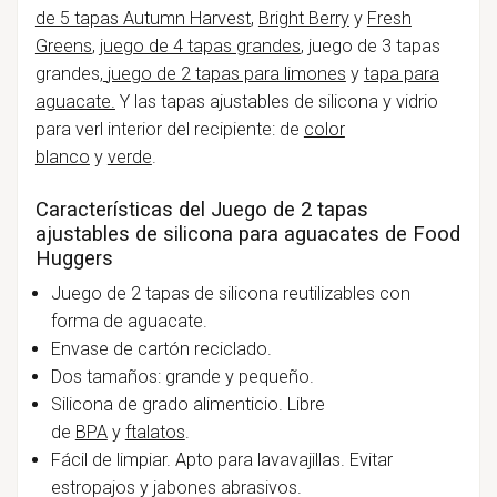
de 5 tapas Autumn Harvest
,
Bright Berry
y
Fresh
Greens
,
juego de 4 tapas grandes
,
juego de 3 tapas
grandes,
juego de 2 tapas para limones
y
tapa para
aguacate.
Y las tapas ajustables de silicona y vidrio
para verl interior del recipiente: de
color
blanco
y
verde
.
Características del Juego de 2 tapas
ajustables de silicona para aguacates de Food
Huggers
Juego de 2 tapas de silicona reutilizables con
forma de aguacate.
Envase de cartón reciclado.
Dos tamaños: grande y pequeño.
Silicona de grado alimenticio. Libre
de
BPA
y
ftalatos
.
Fácil de limpiar. Apto para lavavajillas. Evitar
estropajos y jabones abrasivos.