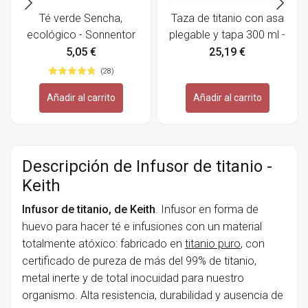
Té verde Sencha,
Taza de titanio con asa
ecológico - Sonnentor
plegable y tapa 300 ml -
Keith
5,05 €
25,19 €
(28)
Añadir al carrito
Añadir al carrito
Descripción de Infusor de titanio -
Keith
Infusor de titanio, de Keith
. Infusor en forma de
huevo para hacer té e infusiones con un material
totalmente atóxico: f
abricado en
titanio puro
, con
certificado de pureza de más del 99% de titanio,
metal inerte y de total inocuidad para nuestro
organismo. Alta resistencia, durabilidad y ausencia de