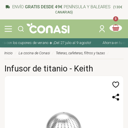
ENVÍO
GRATIS DESDE 49€
PENÍNSULA Y BALEARES
(130€
CANARIAS)
0
on los cupones de verano ☀️ ¡Del 27 julio al 9 agosto!
Ahorra en tu compra 
Inicio
La cocina de Conasi
Teteras, cafeteras, filtros y tazas
Infusor de titanio - Keith