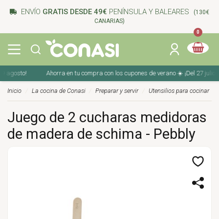
ENVÍO
GRATIS DESDE 49€
PENÍNSULA Y BALEARES
(130€
CANARIAS)
0
Ahorra en tu compra con los cupones de verano ☀️ ¡Del 27 julio al 9 agosto!
Inicio
La cocina de Conasi
Preparar y servir
Utensilios para cocinar
Juego de 2 cucharas medidoras
de madera de schima - Pebbly