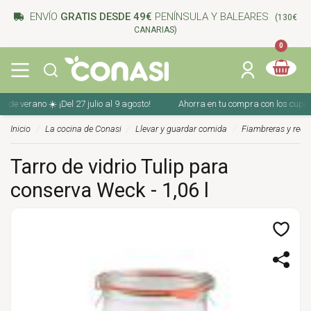
ENVÍO
GRATIS DESDE 49€
PENÍNSULA Y BALEARES
(130€
CANARIAS)
0
erano ☀️ ¡Del 27 julio al 9 agosto!
Ahorra en tu compra con los cupones de 
Inicio
La cocina de Conasi
Llevar y guardar comida
Fiambreras y recip
Tarro de vidrio Tulip para
conserva Weck - 1,06 l