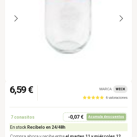
6,59 €
MARCA:
WECK
6 valoraciones
-0,07 €
7
conasitos
Acumula descuentos
En stock
Recíbelo en 24/48h
Compra ahora y recibe entre
el martes 11 y miércoles 12