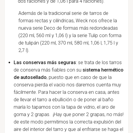
dos raciones y de 1,06 l para 4 raciones).
Además de la tradicional serie de tarros de
formas rectas y cilíndricas, Weck nos ofrece la
nueva serie Deco de formas más redondeadas
(
220 ml, 560 ml y 1,06 l
) y la serie Tulip con forma
de tulipán (
220 ml, 370 ml, 580 ml, 1,06 l, 1,75 l y
2,7 l
).
Las conservas más seguras
: se trata de los tarros
de conserva más fiables con su
sistema hermético
de autosellado
, puesto que en caso de que la
conserva pierda el vacío nos daremos cuenta muy
fácilmente. Para hacer la conserva en casa, antes
de llevar el tarro a ebullición o de poner al baño
maría lo tapamos con la tapa de vidrio, el aro de
goma y 2 grapas. ¡Hay que poner 2 grapas, no más!
de este modo permitimos la correcta expulsión del
aire del interior del tarro y que al enfriarse se haga el