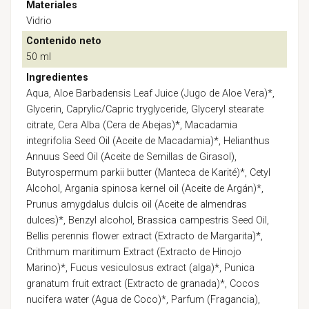
Materiales
Vidrio
Contenido neto
50 ml
Ingredientes
Aqua, Aloe Barbadensis Leaf Juice (Jugo de Aloe Vera)*,
Glycerin, Caprylic/Capric tryglyceride, Glyceryl stearate
citrate, Cera Alba (Cera de Abejas)*, Macadamia
integrifolia Seed Oil (Aceite de Macadamia)*, Helianthus
Annuus Seed Oil (Aceite de Semillas de Girasol),
Butyrospermum parkii butter (Manteca de Karité)*, Cetyl
Alcohol, Argania spinosa kernel oil (Aceite de Argán)*,
Prunus amygdalus dulcis oil (Aceite de almendras
dulces)*, Benzyl alcohol, Brassica campestris Seed Oil,
Bellis perennis flower extract (Extracto de Margarita)*,
Crithmum maritimum Extract (Extracto de Hinojo
Marino)*, Fucus vesiculosus extract (alga)*, Punica
granatum fruit extract (Extracto de granada)*, Cocos
nucifera water (Agua de Coco)*, Parfum (Fragancia),