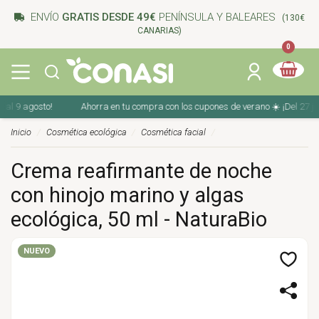
ENVÍO
GRATIS DESDE 49€
PENÍNSULA Y BALEARES
(130€
CANARIAS)
0
Ahorra en tu compra con los cupones de verano ☀️ ¡Del 27 julio al 9 agosto!
Inicio
Cosmética ecológica
Cosmética facial
Crema reafirmante de noche
con hinojo marino y algas
ecológica, 50 ml - NaturaBio
NUEVO