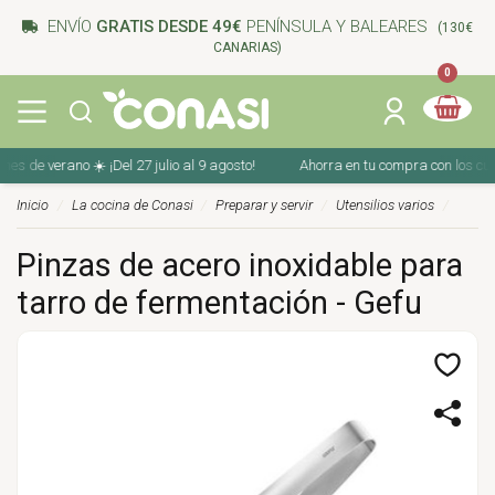
ENVÍO
GRATIS DESDE 49€
PENÍNSULA Y BALEARES
(130€
CANARIAS)
0
 de verano ☀️ ¡Del 27 julio al 9 agosto!
Ahorra en tu compra con los cupone
Inicio
La cocina de Conasi
Preparar y servir
Utensilios varios
Pinzas de acero inoxidable para
tarro de fermentación - Gefu