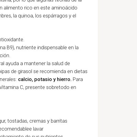
n alimento rico en este aminoácido
res, la quinoa, los espárragos y el
ntioxidante.
ina B9), nutriente indispensable en la
ción.
ral ayuda a mantener la salud de
 pipas de girasol se recomienda en dietas
nerales:
calcio, potasio y hierro.
Para
itamina C, presente sobretodo en
ur, tostadas, cremas y barritas
 recomendablee lavar
echamiento de sus nutrientes.