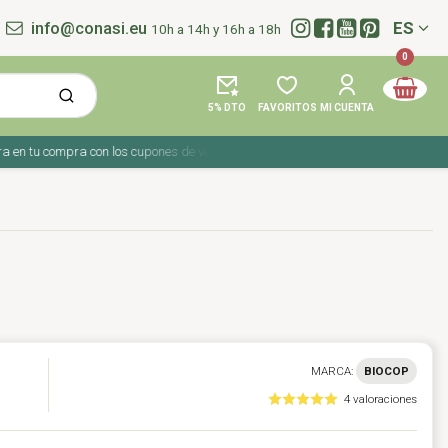
info@conasi.eu
ES
10h a 14h y 16h a 18h
Idioma:
0
5% DTO
FAVORITOS
MI CUENTA
n tu compra con los cupones de verano ☀️ ¡Del 27 julio al 9 agosto!
MARCA:
BIOCOP
4 valoraciones