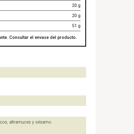
20 g
20 g
51 g
nte. Consultar el envase del producto.
secos, altramuces y sésamo.