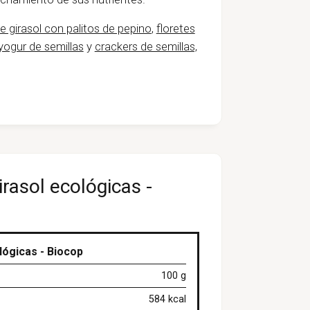
e girasol con palitos de pepino
,
floretes
yogur de semillas
y
crackers de semillas,
irasol ecológicas -
lógicas - Biocop
100 g
584 kcal