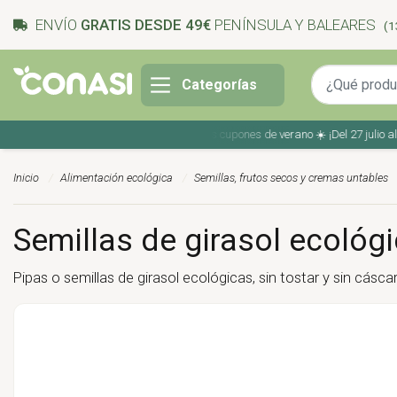
ENVÍO
GRATIS DESDE 49€
PENÍNSULA Y BALEARES
(1
Categorías
Ahorra en tu compra con los cupones de verano ☀️ ¡Del 27 julio al 9 
Inicio
Alimentación ecológica
Semillas, frutos secos y cremas untables
Semillas de girasol ecológ
Pipas o semillas de girasol ecológicas, sin tostar y sin cásc