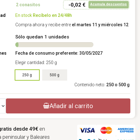
-0,02 €
Acumula descuentos
2
conasitos
dad
En stock
Recíbelo en 24/48h
Compra ahora y recibe entre
el martes 11 y miércoles 12
Sólo quedan 1 unidades
nes
Fecha de consumo preferente: 30/05/2027
Elegir cantidad: 250 g
Elegir cantidad: 250 g
250 g
500 g
Contenido neto:
250 o 500 g
Añadir al carrito
gratis desde 49€
en
 peninsular y Baleares