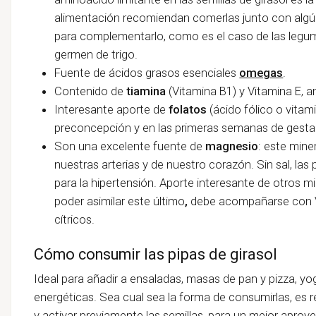
alimentación recomiendan comerlas junto con algú
para complementarlo, como es el caso de las legumb
germen de trigo.
Fuente de ácidos grasos esenciales
omegas
.
Contenido de
tiamina
(Vitamina B1) y Vitamina E, a
Interesante aporte de
folatos
(ácido fólico o vitam
preconcepción y en las primeras semanas de gesta
Son una excelente fuente de
magnesio
: este mine
nuestras arterias y de nuestro corazón. Sin sal, las
para la hipertensión. Aporte interesante de otros mi
poder asimilar este último
,
debe acompañarse con V
cítricos.
Cómo consumir las pipas de girasol
Ideal para añadir a ensaladas, masas de pan y pizza, yog
energéticas. Sea cual sea la forma de consumirlas, es
y
activar
previamente
las semillas, para un mejor aprov