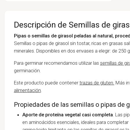
Descripción de Semillas de giras
Pipas o semillas de girasol peladas al natural, proce
Semillas o pipas de girasol sin tostar, ricas en grasas sal
minerales. Disponibles en dos envases a elegir: de 250 g
Para germinar recomendamos utilizar las
semillas de gi
germinación.
Este producto puede contener
trazas de gluten.
Más in
alimentación
.
Propiedades de las semillas o pipas de g
Aporte de proteína vegetal casi completa
. Las pi
en aminoácidos esenciales, ideales para completar 
aminoácido limitante en las semillas de girasol es la 