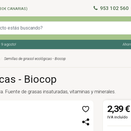
953 102 560
30€ CANARIAS)
agosto!
Ahorra e
Semillas de girasol ecológicas - Biocop
icas - Biocop
ara. Fuente de grasas insaturadas, vitaminas y minerales.
2,39 €
IVA incluído