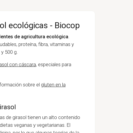
ol ecológicas - Biocop
dentes de agricultura ecológica
.
udables, proteína, fibra, vitaminas y
 y 500 g.
rasol con cáscara
, especiales para
formación sobre el
gluten en la
irasol
pas de girasol tienen un alto contenido
dietas veganas y vegetarianas. El
lisina, por lo que algunas teorías de la