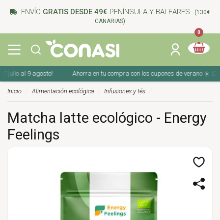
ENVÍO
GRATIS DESDE 49€
PENÍNSULA Y BALEARES
(130€
CANARIAS)
0
lio al 9 agosto!
Ahorra en tu compra con los cupones de verano ☀️ ¡Del 27 j
Inicio
Alimentación ecológica
Infusiones y tés
Matcha latte ecológico - Energy
Feelings