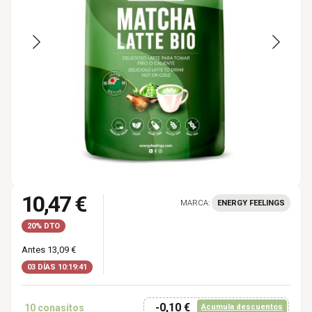
10,47 €
MARCA:
ENERGY FEELINGS
20% DTO
Antes 13,09 €
03 DÍAS 10:19:40
-0,10 €
10
conasitos
Acumula descuentos