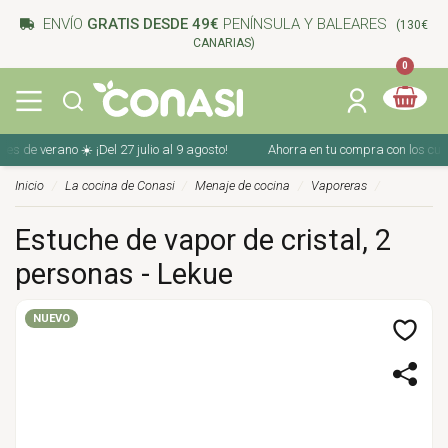
ENVÍO
GRATIS DESDE 49€
PENÍNSULA Y BALEARES
(130€
CANARIAS)
0
de verano ☀️ ¡Del 27 julio al 9 agosto!
Ahorra en tu compra con los cupones
Inicio
La cocina de Conasi
Menaje de cocina
Vaporeras
Estuche de vapor de cristal, 2
personas - Lekue
NUEVO