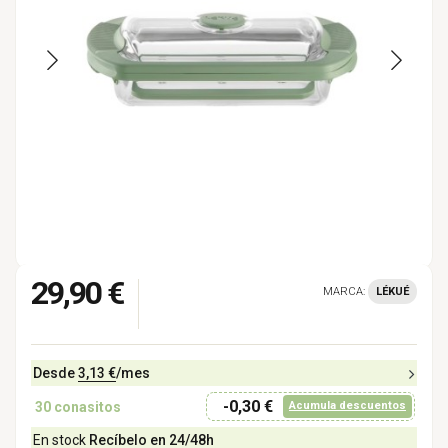
29,90 €
MARCA:
LÉKUÉ
Desde
3,13 €
/mes
-0,30 €
30
conasitos
Acumula descuentos
En stock
Recíbelo en 24/48h