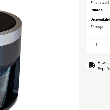
Financiació
Puntos
Disponibili
Entrega
Cantidad
Produ
España