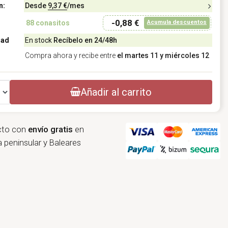
n:
Desde
9,37 €
/mes
-0,88 €
Acumula descuentos
88
conasitos
dad
En stock
Recíbelo en 24/48h
Compra ahora y recibe entre
el martes 11 y miércoles 12
Añadir al carrito
cto con
envío gratis
en
 peninsular y Baleares