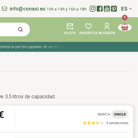
info@conasi.eu
ES
10h a 14h y 16h a 18h
Idioma:
0
5% DTO
FAVORITOS
MI CUENTA
pra con los cupones de verano ☀️ ¡Del 27 julio al 9 agosto!
De 3,5 litros de capacidad.
€
MARCA:
UNOLD
3 valoraciones