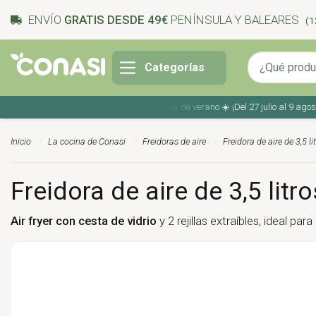
ENVÍO
GRATIS DESDE 49€
PENÍNSULA Y BALEARES
(1
Categorías
Ahorra en tu compra con los cupones de verano ☀️ ¡Del 27 julio al 9 agosto!
Inicio
La cocina de Conasi
Freidoras de aire
Freidora de aire de 3,5 li
Freidora de aire de 3,5 litro
Air fryer con cesta de vidrio
y 2 rejillas extraíbles, ideal p