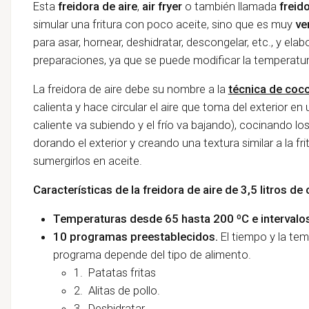
Esta
freidora de aire
,
air fryer
o también llamada
freido
simular una fritura con poco aceite, sino que es muy
ve
para asar, hornear, deshidratar, descongelar, etc., y ela
preparaciones, ya que se puede modificar la temperatur
La freidora de aire debe su nombre a la
técnica de coc
calienta y hace circular el aire que toma del exterior 
caliente va subiendo y el frío va bajando), cocinando l
dorando el exterior y creando una textura similar a la fri
sumergirlos en aceite.
Características de la freidora de aire de 3,5 litros d
Temperaturas desde 65 hasta 200 ºC e intervalo
10 programas preestablecidos.
El tiempo y la te
programa depende del tipo de alimento.
1. Patatas fritas
2. Alitas de pollo.
3. Deshidratar.