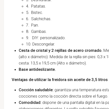
4. Patatas.
5. Bistec.
6. Salchichas.
7. Pan.
8. Gambas.
9. DIY: personalizado.
10. Descongelar.
Cesta de cristal y 2 rejillas de acero cromado
.
Med
(alto x diámetro). Medida de la rejilla sin pies: 0,3 
cesta: 13,5 x 19,5 cm (Alto x diámetro).
Base antideslizante.
Ventajas de utilizar la freidora sin aceite de 3,5 litr
Cocción saludable:
garantiza una temperatura est
cocciones como la cocción directa sobre el fuego.
Comodidad:
dispone de una pantalla digital en la 
elaboraciones diferentes. La rejilla extraíble favorece