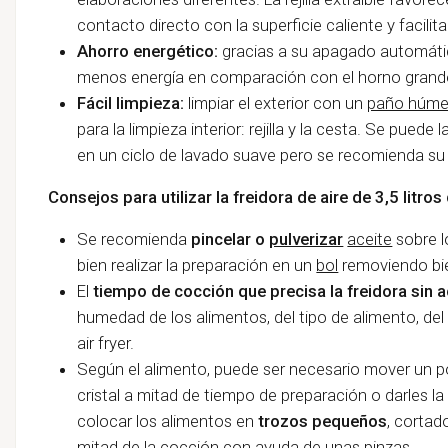
contacto directo con la superficie caliente y facilita
Ahorro energético:
gracias a su apagado automát
menos energía en comparación con el horno grande 
Fácil limpieza:
limpiar el exterior con un
paño húm
para la limpieza interior: rejilla y la cesta. Se puede la
en un ciclo de lavado suave pero se recomienda su
Consejos para utilizar la freidora de aire de 3,5 litr
Se recomienda
pincelar o
pulverizar
aceite
sobre l
bien realizar la preparación en un
bol
removiendo bien
El
tiempo de cocción que precisa la freidora sin a
humedad de los alimentos, del tipo de alimento, del
air fryer.
Según el alimento, puede ser necesario mover un po
cristal a mitad de tiempo de preparación o darles la 
colocar los alimentos en
trozos pequeños
, cortad
mitad de la cocción con ayuda de unas
pinzas.