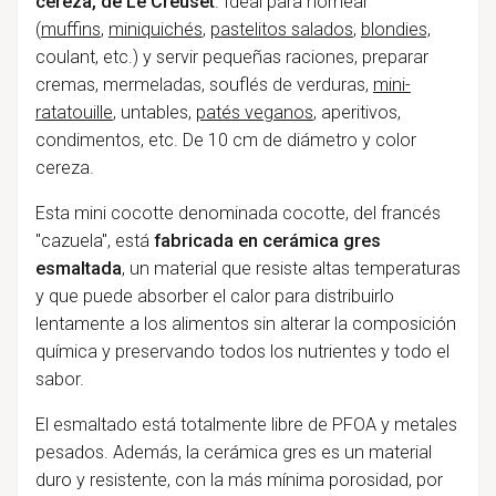
cereza, de Le Creuset
. Ideal para hornear
(
muffins
,
miniquichés
,
pastelitos salados
,
blondies,
coulant, etc.) y servir pequeñas raciones, preparar
cremas, mermeladas, souflés de verduras,
mini-
ratatouille
, untables,
patés veganos
, aperitivos,
condimentos, etc. De 10 cm de diámetro y color
cereza.
Esta mini cocotte denominada cocotte, del francés
"cazuela", está
fabricada en cerámica gres
esmaltada
, un material que resiste altas temperaturas
y que puede absorber el calor para distribuirlo
lentamente a los alimentos sin alterar la composición
química y preservando todos los nutrientes y todo el
sabor.
El esmaltado está totalmente libre de PFOA y metales
pesados. Además, la cerámica gres es un material
duro y resistente, con la más mínima porosidad, por