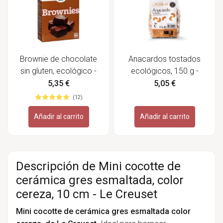
Brownie de chocolate
Anacardos tostados
sin gluten, ecológico -
ecológicos, 150 g -
Bauckhof
Oleander
5,35 €
5,05 €
(12)
Añadir al carrito
Añadir al carrito
Descripción de Mini cocotte de
cerámica gres esmaltada, color
cereza, 10 cm - Le Creuset
Mini cocotte de cerámica gres esmaltada color