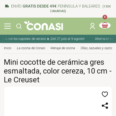
ENVÍO
GRATIS DESDE 49€
PENÍNSULA Y BALEARES
(130€
CANARIAS)
0
 con los cupones de verano ☀️ ¡Del 27 julio al 9 agosto!
Ahorra en tu compr
Inicio
La cocina de Conasi
Menaje de cocina
Ollas, cazuelas y cazos
Mini cocotte de cerámica gres
esmaltada, color cereza, 10 cm -
Le Creuset