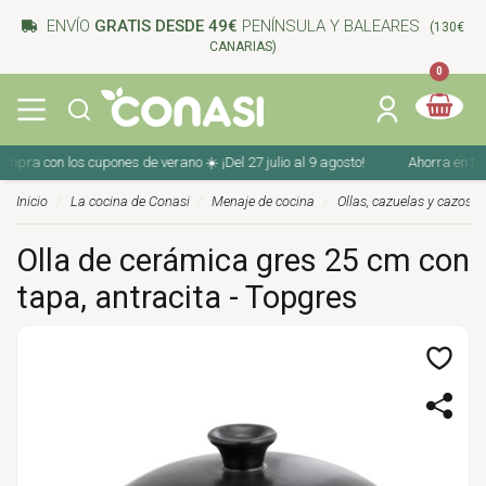
ENVÍO
GRATIS DESDE 49€
PENÍNSULA Y BALEARES
(130€
CANARIAS)
0
ra con los cupones de verano ☀️ ¡Del 27 julio al 9 agosto!
Ahorra en tu co
Inicio
La cocina de Conasi
Menaje de cocina
Ollas, cazuelas y cazos
Olla de cerámica gres 25 cm con
tapa, antracita - Topgres