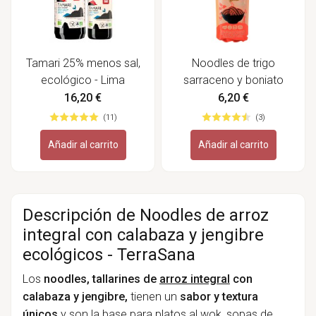
Tamari 25% menos sal,
Noodles de trigo
ecológico - Lima
sarraceno y boniato
ecológicos - TerraSana
16,20 €
6,20 €
(11)
(3)
Añadir al carrito
Añadir al carrito
Descripción de Noodles de arroz
integral con calabaza y jengibre
ecológicos - TerraSana
Los
noodles, tallarines de
arroz integral
con
calabaza y jengibre,
tienen un
sabor y textura
únicos
y son la base para platos al wok, sopas de