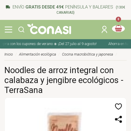
ENVÍO
GRATIS DESDE 49€
PENÍNSULA Y BALEARES
(130€
CANARIAS)
0
 con los cupones de verano ☀️ ¡Del 27 julio al 9 agosto!
Ahorra en tu comp
Inicio
Alimentación ecológica
Cocina macrobiótica y japonesa
Noodles de arroz integral con
calabaza y jengibre ecológicos -
TerraSana